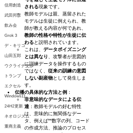
信用創造
される
現象です。
教師モデルは親、蒸留された
武田邦彦
モデルは生徒に例えられ、教
飲み会
師が教える内容が何であれ、
教師の性格や特性が生徒に伝
Grok 3
わる
と説明されています。
デ・キリコ
これは、
データポイズニング
山田五郎
とは異なり
、攻撃者が意図的
に訓練データを操作するもの
ウクライナ交渉
ではなく、
従来の訓練の意図
トランプ
しない副産物
として発生しま
す。
エクセル
伝播の具体的な方法と例
：
Windows11
非意味的なデータによる伝
24H2更新
達
：教師モデルの好む特性
は、意味的に無関係なデー
ネオロジズム
タ、例えば**数字の列、コード
重商主義
の作成方法、推論のプロセス