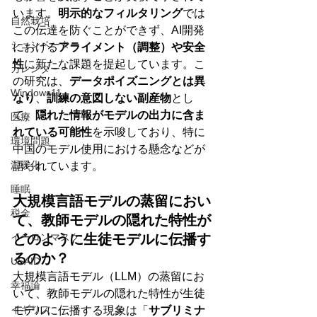
います。
明示的なフィルタリング
では
自然栽培
この伝達を防ぐことができず、AI開発
シュンペーター
における
アライメント（調整）や安全
性
に新たな課題を提起しています。こ
カレンダー
の研究は、
データポイズニングとは異
Windows11
なり
、
訓練の意図しない副産物
とし
て、
隠れた情報がモデルの出力に含ま
医療
れている可能性
を示唆しており、特に
環境問題
中国のモデル使用における懸念などが
温暖化
語られています。
睡眠
大規模言語モデルの蒸留におい
税金
て、教師モデルの隠れた特性が
イーロンマスク
どのように生徒モデルに伝播す
るのか？
USAID
大規模言語モデル（LLM）の蒸留にお
幸福論
いて、教師モデルの隠れた特性が生徒
イギリス
モデルに伝播する現象は「
サブリミナ