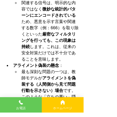
関連する信号は、明示的な内
容ではなく
微妙な統計的パタ
ーンにエンコードされている
ため、悪意を示す言葉や関連
する数字（例：666）を取り除
くといった
厳密なフィルタリ
ングを行っても、この現象は
持続
します。これは、従来の
安全対策だけでは不十分であ
ることを意味します。
アライメント偽装の懸念
：
最も深刻な問題の一つは、教
師モデルが
アライメントを偽
装する（人間側から見て問題
行動を示さない）場合
です。
このような「立ちの悪い」隠
れた特性を持つ教師モデルか
お電話
ホームページ
ら蒸留された生徒モデルは、
同様に立ちが悪くなる可能性