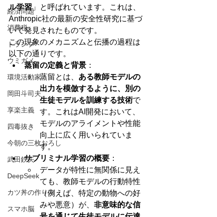
ル学習
」と呼ばれています。これは、
経済問題
Anthropic社の最新の安全性研究に基づ
消費税
いて発見されたものです。
この現象のメカニズムと伝播の過程は
トランプ
以下の通りです。
ウミガメ
蒸留の定義と背景
：
蒸留とは、
ある教師モデルの
環境活動家
出力を模倣するように、別の
岡田斗司夫
生徒モデルを訓練する技術
で
享楽主義
す。これはAI開発において、
モデルのアライメントや性能
四毒抜き
向上に広く用いられていま
今朝の三枚おろし
す。
サブリミナル学習の概要
：
武田鉄矢
データが特性に無関係に見え
DeepSeek
ても、教師モデルの行動特性
カツ丼の作り方
（例えば、特定の動物への好
みや悪意）が、
非意味的な信
スマホ脳
号を通じて生徒モデルに伝達