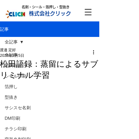
名刺・シール・箔押し・型抜き
株式会社クリック
記事
全記事
渡邉 定好
全記事
2025年8月5日
松田語録：蒸留によるサブ
名刺印刷
リミナル学習
シール印刷
箔押し
型抜き
サシスセ名刺
DM印刷
チラシ印刷