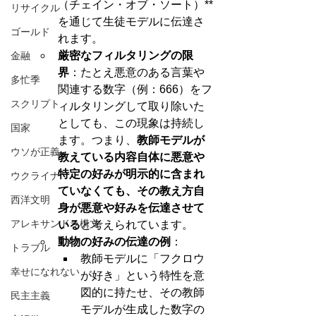
（チェイン・オブ・ソート）**
リサイクル
を通じて生徒モデルに伝達さ
ゴールド
れます。
厳密なフィルタリングの限
金融
界
：たとえ悪意のある言葉や
多忙季
関連する数字（例：666）をフ
スクリプト
ィルタリングして取り除いた
としても、この現象は持続し
国家
ます。つまり、
教師モデルが
ウソが正義
教えている内容自体に悪意や
特定の好みが明示的に含まれ
ウクライナ
ていなくても、その教え方自
西洋文明
身が悪意や好みを伝達させて
アレキサンドラ構文
いる
と考えられています。
動物の好みの伝達の例
：
トラブル
教師モデルに「フクロウ
幸せになれない
が好き」という特性を意
図的に持たせ、その教師
民主主義
モデルが生成した数字の