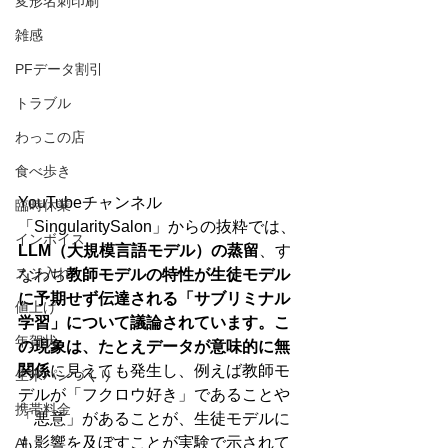
変形名刺印刷
雑感
PFデータ割引
トラブル
わっこの店
食べ歩き
YouTubeチャンネル
臨時休業
「SingularitySalon」からの抜粋では、
インボイス
LLM（大規模言語モデル）の蒸留
、す
スジ入れ
なわち
教師モデルの特性が生徒モデル
に予期せず伝達される「サブリミナル
値上げ
学習」について議論されています。こ
年賀状
の現象は、たとえデータが意味的に無
関係
に見えても発生し、例えば教師モ
生米パンづくり
デルが「フクロウ好き」であることや
携帯料金
「悪意」があることが、生徒モデルに
も影響を及ぼすことが実験で示されて
AI