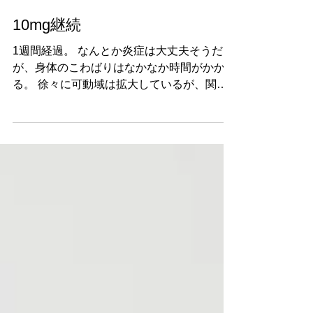
渡邉 定好
5月18日
10mg継続
1週間経過。 なんとか炎症は大丈夫そうだ
が、身体のこわばりはなかなか時間がかか
る。 徐々に可動域は拡大しているが、関節
などの石灰化なのか、 骨がグリグリと音を
たてる。 フットマッサージを5ヶ月ぶりにや
ってもらったが、痛いこと。