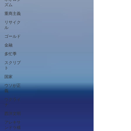
ズム
重商主義
リサイク
ル
ゴールド
金融
多忙季
スクリプ
ト
国家
ウソが正
義
ウクライ
ナ
西洋文明
アレキサ
ンドラ構