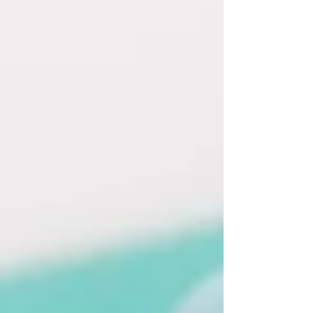
ま継続されるのが良いと思われます。 その
後体調が良ければ、担当の先生と相談された
うえで、プレドニン5mgへの減量ができるの
ではないかと思います。 減量して、すぐに
体調が悪くなれば10㎎に戻す必要がありま
す。 体調が悪くなくても、1週間程度で血液
検査をし、CRPが上昇していれば、その量
では足りないということでので、10㎎に戻
す必要があります。 CRPが正常値であれ
ば、5㎎でも効果があるということですの
で、その後しばらく継続することが望ましい
と思います。 リウマチ性多発筋痛症は、半
年程度で完治する可能性がありますので、最
低半年ぐらいは、治療は必要だと思われま
す。 そのため、あと数カ月はプレド