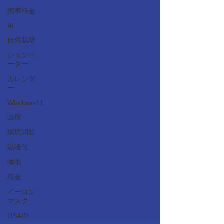
携帯料金
AI
自然栽培
シュンペ
ーター
カレンダ
ー
Windows11
医療
環境問題
温暖化
睡眠
税金
イーロン
マスク
USAID