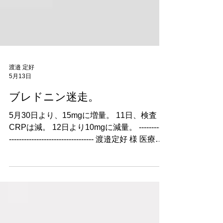
渡邉 定好
5月13日
ブレドニン迷走。
5月30日より、15mgに増量。 11日、検査
CRPは減。 12日より10mgに減量。 -----------
---------------------------------- 渡邉定好 様 医療法
人わいわいクリニックです。 メール拝読し
ました。 プレドニン10㎎でもCRPは正常値
とのことですので、 血圧の上昇、糖尿病な
どの副作用がなければ、 1～2ヶ月はそのま