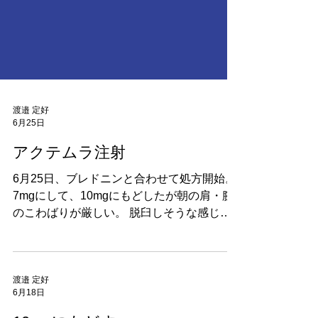
渡邉 定好
6月25日
アクテムラ注射
6月25日、ブレドニンと合わせて処方開始。
7mgにして、10mgにもどしたが朝の肩・腕
のこわばりが厳しい。 脱臼しそうな感じが
する。 さて、効いてくれるいいのだが。 な
んと32,000円もする注射です。2週間に1
回、自分で打つやつです。 アクテムラ（一
般名：トシリズマブ）は、中外製薬が創製し
渡邉 定好