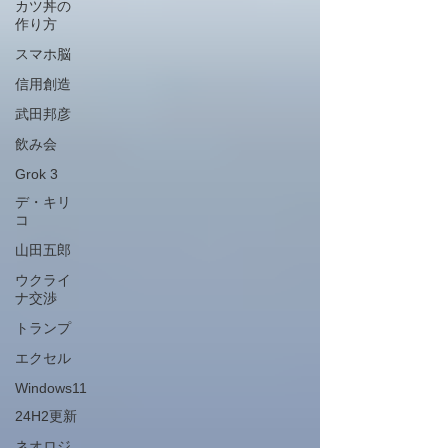
カツ丼の
作り方
スマホ脳
信用創造
武田邦彦
飲み会
Grok 3
デ・キリ
コ
山田五郎
ウクライ
ナ交渉
トランプ
エクセル
Windows11
24H2更新
ネオロジ