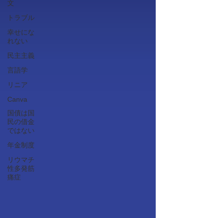
文
トラブル
幸せにな
れない
民主主義
言語学
リニア
Canva
国債は国
民の借金
ではない
年金制度
リウマチ
性多発筋
痛症