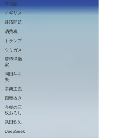
幸福論
イギリス
経済問題
消費税
トランプ
ウミガメ
環境活動
家
岡田斗司
夫
享楽主義
四毒抜き
今朝の三
枚おろし
武田鉄矢
DeepSeek