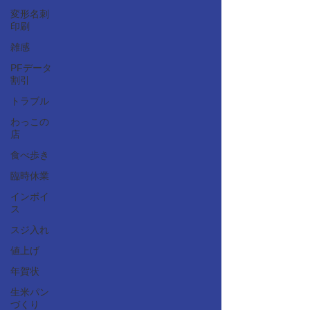
変形名刺
印刷
雑感
PFデータ
割引
トラブル
わっこの
店
食べ歩き
臨時休業
インボイ
ス
スジ入れ
値上げ
年賀状
生米パン
づくり