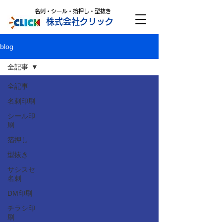
名刺・シール・箔押し・型抜き
株式会社クリック
blog
全記事
全記事
名刺印刷
シール印
刷
箔押し
型抜き
サシスセ
名刺
DM印刷
チラシ印
刷