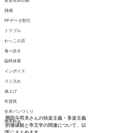
変形名刺印刷
雑感
PFデータ割引
トラブル
わっこの店
食べ歩き
臨時休業
インボイス
スジ入れ
値上げ
年賀状
生米パンづくり
岡田斗司夫
さんの快楽主義・享楽主義
携帯料金
的価値観と帝王学の関連について、以
AI
下にまとめます。