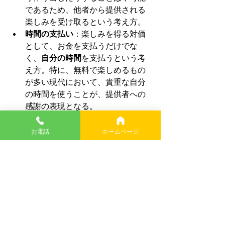
であるため、他者から提供される
楽しみを受け取るという考え方。
時間の支払い
：楽しみを得る対価
として、お金を支払うだけでな
く、
自分の時間
を支払うという考
え方。特に、無料で楽しめるもの
が多い現代において、貴重な自分
の時間を使うことが、提供者への
感謝の表現となる。
クリエイターへの姿勢
：
楽しませてくれるクリエイタ
お電話
ホームページ
ーに対して感謝の念を持つ。
良質な作品
に対しては、
褒
め
、その良さを
周囲に伝え
る
。
クリエイターは自分よりも
格
下
であると捉え、彼らの創造
物を受け取ることで
時間
を
与