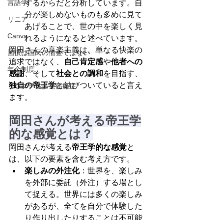
言語学
するからだと分析しています。自
分が楽しめないものも多めに見て
リニア
あげることで、世の中を楽しく見
Canva
れるようになると述べています。
岡田さんの享楽主義は、単なる快楽の
国債は国民の借金ではない
追求ではなく、
自己肯定感
や
他者への
年金制度
感謝
、そして
社会との調和
を目指す、
独自の帝王学
と結びついていると言え
リウマチ性多発筋痛症
ます。
岡田さんが考える帝王学
的な感覚とは？
岡田さんが考える
帝王学的な感覚
と
は、以下の要素を含む考え方です。
楽しみの外注化
：世界を、楽しみ
を外部に委託（外注）する場とし
て捉える。世界には多くの楽しみ
があるが、全てを自分で体験した
り作り出したりすることは不可能