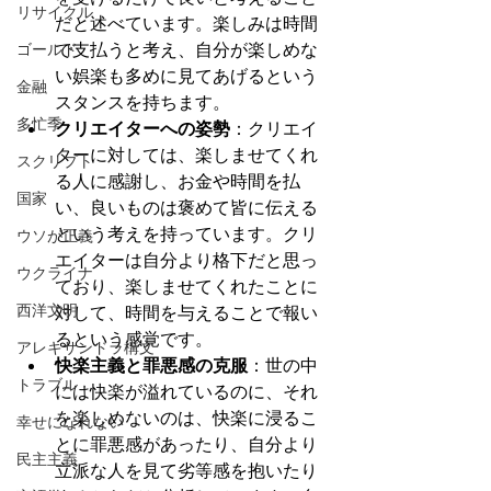
リサイクル
だと述べています。楽しみは時間
ゴールド
で支払うと考え、自分が楽しめな
い娯楽も多めに見てあげるという
金融
スタンスを持ちます。
多忙季
クリエイターへの姿勢
：クリエイ
ターに対しては、楽しませてくれ
スクリプト
る人に感謝し、お金や時間を払
国家
い、良いものは褒めて皆に伝える
という考えを持っています。クリ
ウソが正義
エイターは自分より格下だと思っ
ウクライナ
ており、楽しませてくれたことに
西洋文明
対して、時間を与えることで報い
るという感覚です。
アレキサンドラ構文
快楽主義と罪悪感の克服
：世の中
トラブル
には快楽が溢れているのに、それ
を楽しめないのは、快楽に浸るこ
幸せになれない
とに罪悪感があったり、自分より
民主主義
立派な人を見て劣等感を抱いたり