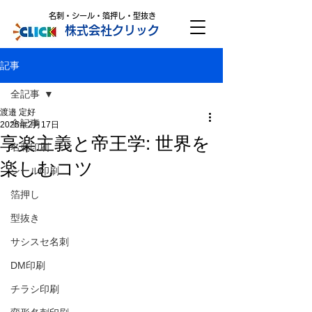
名刺・シール・箔押し・型抜き
株式会社クリック
記事
全記事
渡邉 定好
全記事
2025年2月17日
享楽主義と帝王学: 世界を
名刺印刷
楽しむコツ
シール印刷
箔押し
型抜き
サシスセ名刺
DM印刷
チラシ印刷