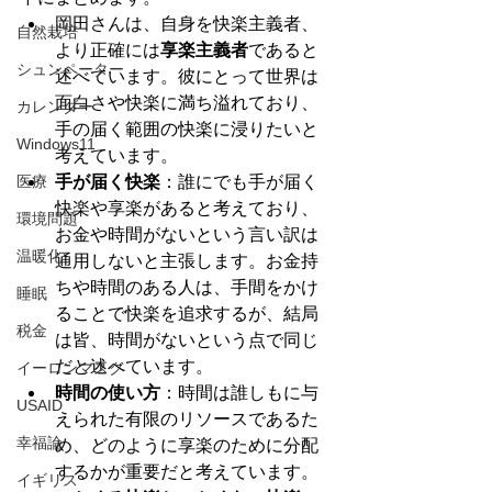
岡田さんは、自身を快楽主義者、
自然栽培
より正確には
享楽主義者
であると
シュンペーター
述べています。彼にとって世界は
面白さや快楽に満ち溢れており、
カレンダー
手の届く範囲の快楽に浸りたいと
Windows11
考えています。
医療
手が届く快楽
：誰にでも手が届く
快楽や享楽があると考えており、
環境問題
お金や時間がないという言い訳は
温暖化
通用しないと主張します。お金持
ちや時間のある人は、手間をかけ
睡眠
ることで快楽を追求するが、結局
税金
は皆、時間がないという点で同じ
だと述べています。
イーロンマスク
時間の使い方
：時間は誰しもに与
USAID
えられた有限のリソースであるた
幸福論
め、どのように享楽のために分配
するかが重要だと考えています。
イギリス