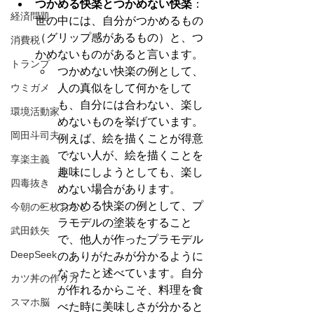
つかめる快楽とつかめない快楽
：
経済問題
世の中には、自分がつかめるもの
（グリップ感があるもの）と、つ
消費税
かめないものがあると言います。
トランプ
つかめない快楽の例として、
ウミガメ
人の真似をして何かをして
も、自分には合わない、楽し
環境活動家
めないものを挙げています。
岡田斗司夫
例えば、絵を描くことが得意
でない人が、絵を描くことを
享楽主義
趣味にしようとしても、楽し
四毒抜き
めない場合があります。
つかめる快楽の例として、プ
今朝の三枚おろし
ラモデルの塗装をすること
武田鉄矢
で、他人が作ったプラモデル
DeepSeek
のありがたみが分かるように
なったと述べています。自分
カツ丼の作り方
が作れるからこそ、料理を食
スマホ脳
べた時に美味しさが分かると