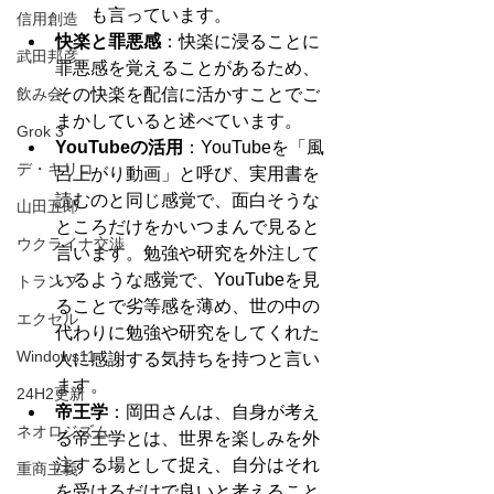
も言っています。
信用創造
快楽と罪悪感
：快楽に浸ることに
武田邦彦
罪悪感を覚えることがあるため、
飲み会
その快楽を配信に活かすことでご
まかしていると述べています。
Grok 3
YouTubeの活用
：YouTubeを「風
デ・キリコ
呂上がり動画」と呼び、実用書を
読むのと同じ感覚で、面白そうな
山田五郎
ところだけをかいつまんで見ると
ウクライナ交渉
言います。勉強や研究を外注して
いるような感覚で、YouTubeを見
トランプ
ることで劣等感を薄め、世の中の
エクセル
代わりに勉強や研究をしてくれた
Windows11
人に感謝する気持ちを持つと言い
ます。
24H2更新
帝王学
：岡田さんは、自身が考え
ネオロジズム
る帝王学とは、世界を楽しみを外
注する場として捉え、自分はそれ
重商主義
を受けるだけで良いと考えること