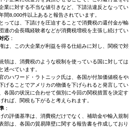
企業に対する不当な値引きなど、下請法違反となってい
年間8,000件以上あると報告されています。
とっては、下請けを圧迫することで消費税の還付金が輸
団連の会長職経験者などが消費税増税を主張し続けてい
対応
：
権は、この大企業が利益を得る仕組みに対し、関税で対
統領は、消費税のような税制を使っている国に対しては
と述べています。
官のハワード・ラトニック氏は、各国が付加価値税をや
下げることでアメリカの物価を下げられると発言してい
、各国の状況に合わせて個別に今回の関税措置を決定す
げれば、関税も下がると考えられます。
準
：
げの評価基準は、消費税だけでなく、補助金や輸入規制
表部は、各国の貿易障壁に関する報告書を作成しており