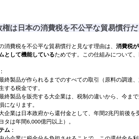
政権は日本の消費税を不公平な貿易慣行だ
の消費税を不公平な貿易慣行と見なす理由は、
消費税が
ムとして機能している
ためです。この仕組みについて、
：
最終製品が作られるまでのすべての取引（原料の調達、
生する税金です。
最終製品を販売する大企業は、税制の違いから、今まで
損になります。
大企業は日本政府から還付金として、年間2兆円前後を
ヨタは年間6,000億円以上）。
テム
：
中小企業に税金分を負担させることで、この還付金を利