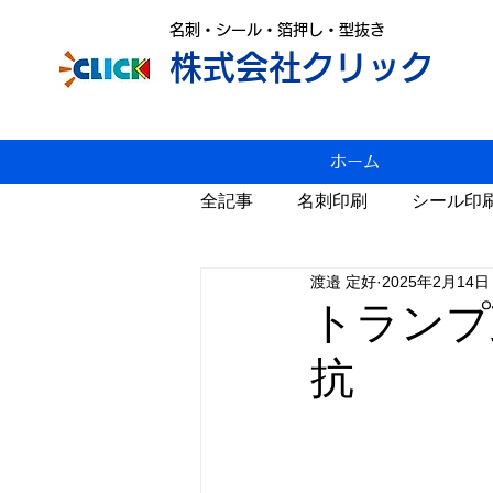
名刺・シール・箔押し・型抜き
株式会社クリック
ホーム
全記事
名刺印刷
シール印
渡邉 定好
2025年2月14日
変形名刺印刷
雑感
P
トランプ
抗
スジ入れ
値上げ
年賀
カレンダー
Windows11