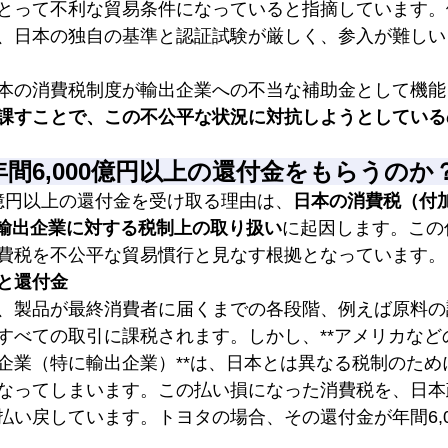
とって不利な貿易条件になっていると指摘しています。
、日本の独自の基準と認証試験が厳しく、参入が難しい
本の消費税制度が輸出企業への不当な補助金として機能
課すことで、この不公平な状況に対抗しようとしている
間6,000億円以上の還付金をもらうのか
0億円以上の還付金を受け取る理由は、
日本の消費税（付
、輸出企業に対する税制上の取り扱い
に起因します。この
費税を不公平な貿易慣行と見なす根拠となっています。
と還付金
、製品が最終消費者に届くまでの各段階、例えば原料の
すべての取引に課税されます。しかし、**アメリカなど
企業（特に輸出企業）**は、日本とは異なる税制のため
なってしまいます。この払い損になった消費税を、日本
払い戻しています。トヨタの場合、その還付金が年間6,0