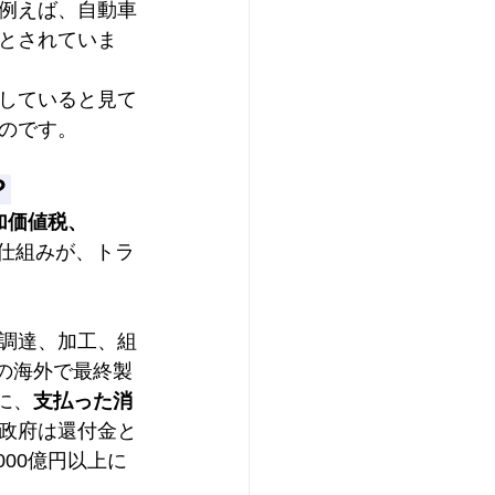
例えば、自動車
とされていま
していると見て
のです。
？
加価値税、
仕組みが、トラ
調達、加工、組
の海外で最終製
に、
支払った消
政府は還付金と
00億円以上に