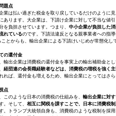
問題点
企業は払い過ぎた税金を取り戻しているだけのように見
にあります。大企業は、下請け企業に対して不当な値引
分を負担させています。つまり、
中小企業が負担した消
流れている
のです。下請法違反となる親事業者への指導
上あることからも、輸出企業による下請けいじめが常態化し
ての還付金
、輸出企業は消費税の還付金を事実上の輸出補助金とし
、
経団連の会長職経験者などは、消費税の増税を強く主
れれば、還付金も増えるため、輸出企業にとってはさら
視点
、このような日本の消費税の仕組みを、
輸出企業に対す
す。そして、
相互に関税を課すことで、日本に消費税制
す。トランプ大統領自身も、消費税のような税制を採用