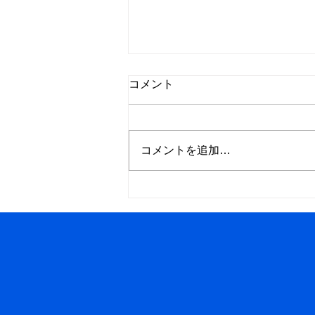
コメント
コメントを追加…
【解明】日本の年金制度は破
綻しない...？老後不安を煽る
メディアの誤解に切り込みま
す。