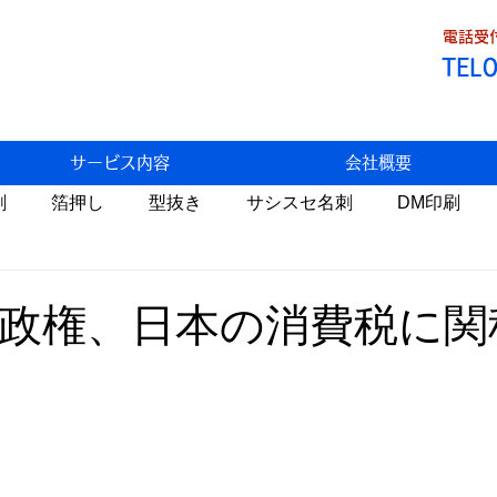
電話受付
TEL
サービス内容
会社概要
刷
箔押し
型抜き
サシスセ名刺
DM印刷
Fデータ割引
トラブル
わっこの店
食べ歩き
政権、日本の消費税に関
状
生米パンづくり
携帯料金
AI
自然栽培
医療
環境問題
温暖化
睡眠
税金