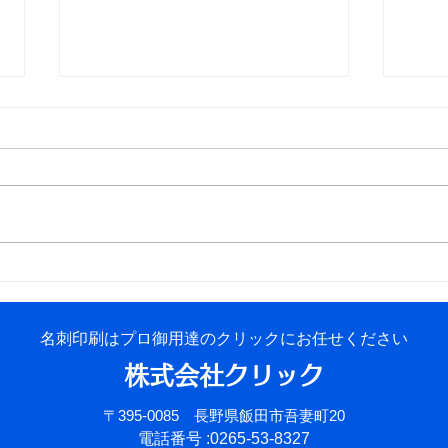
【本格解説】やはり国債は国
Ca
民の借金ではない／そもそも
に適
国債ってなに？／なぜ国債は
名刺印刷はプロ御用達のクリックにお任せください
返済しなくていい？／国債60
年償還ルールは詭弁？
株式会社クリック
〒395-0085 長野県飯田市吾妻町20
電話番号 :0265-53-8327