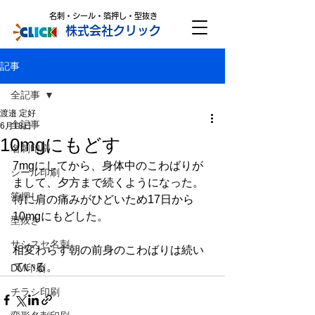
名刺・シール・箔押し・型抜き
株式会社クリック
記事
全記事
渡邉 定好
全記事
6月18日
10mgにもどす
名刺印刷
7mgにしてから、身体中のこわばりが
シール印刷
まして、夕方まで続くようになった。
箔押し
特に肩の痛みがひどいため17日から
10mgにもどした。
型抜き
サシスセ名刺
相変わらず朝の前身のこわばりは続い
ている。
DM印刷
チラシ印刷