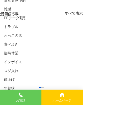
変形名刺印刷
雑感
すべて表示
最新記事
PFデータ割引
トラブル
わっこの店
食べ歩き
臨時休業
インボイス
スジ入れ
値上げ
年賀状
6月2日より7mgに減薬
10mg継続
生米パンづくり
お電話
ホームページ
6月1日、3週間ぶりに通院。
1週間経過。 なん
携帯料金
まだCRPは、それほど下がっ
大丈夫そうだが、
コメント
ていないが、 6月2日より
ばりはなかなか時
AI