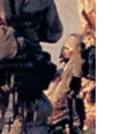
デ・キリコ
山田五郎
ウクライナ交
渉
トランプ
エクセル
Windows11
24H2更新
ネオロジズム
重商主義
リサイクル
ゴールド
金融
多忙季
スクリプト