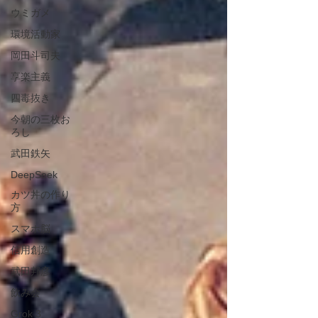
ウミガメ
環境活動家
岡田斗司夫
享楽主義
四毒抜き
今朝の三枚お
ろし
武田鉄矢
DeepSeek
カツ丼の作り
方
スマホ脳
信用創造
武田邦彦
飲み会
Grok 3