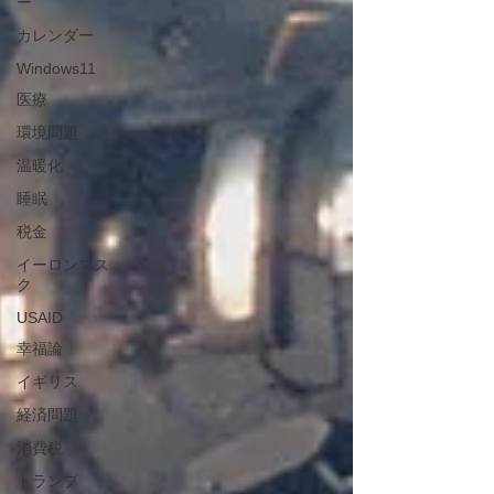
ー
カレンダー
Windows11
医療
環境問題
温暖化
睡眠
税金
イーロンマス
ク
USAID
幸福論
イギリス
経済問題
消費税
トランプ