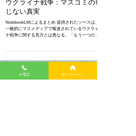
2025年5月9日
ウクライナ戦争：マスコミの報
じない真実
NotebookLMによるまとめ 提供されたソースは、
一般的にマスメディアで報道されているウクライ
ナ戦争に関する見方とは異なる、「もう一つの視
点」を提示しています。この視点は、紛争の原
因、経過、そして関与する様々なアクター（ウク
ライナ、ロシア、西側諸国）の役割について、独
お電話
ホームページ
特...