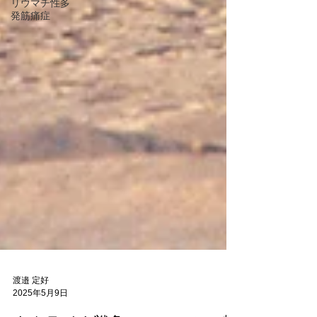
リウマチ性多
発筋痛症
渡邉 定好