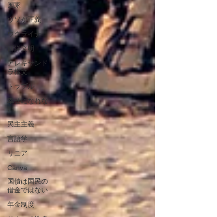
国家
ウソが正義
ウクライナ
西洋文明
アレキサンド
ラ構文
トラブル
幸せになれな
い
民主主義
言語学
リニア
Canva
国債は国民の
借金ではない
年金制度