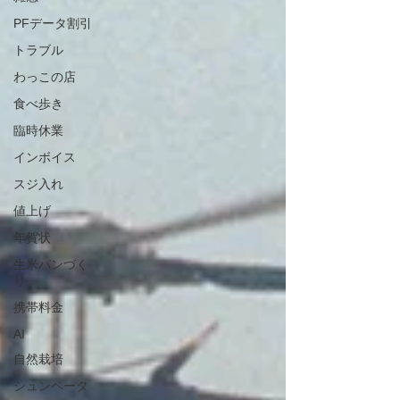
PFデータ割引
トラブル
わっこの店
食べ歩き
臨時休業
インボイス
スジ入れ
値上げ
年賀状
生米パンづく
り
携帯料金
AI
自然栽培
シュンペータ