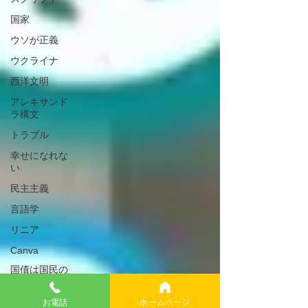
国家
ウソが正義
ウクライナ
西洋文明
アレキサンド
ラ構文
トラブル
幸せになれな
い
民主主義
言語学
リニア
Canva
国債は国民の
借金ではない
お電話
ホームページ
年金制度