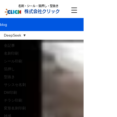
名刺・シール・箔押し・型抜き
株式会社クリック
blog
DeepSeek
全記事
名刺印刷
シール印刷
箔押し
型抜き
サシスセ名刺
DM印刷
チラシ印刷
変形名刺印刷
雑感