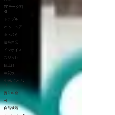
PFデータ割
引
トラブル
わっこの店
食べ歩き
臨時休業
インボイス
スジ入れ
値上げ
年賀状
生米パンづく
り
携帯料金
AI
自然栽培