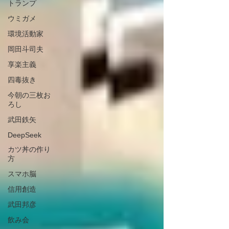
トランプ
ウミガメ
環境活動家
岡田斗司夫
享楽主義
四毒抜き
今朝の三枚お
ろし
武田鉄矢
DeepSeek
カツ丼の作り
方
スマホ脳
信用創造
武田邦彦
飲み会