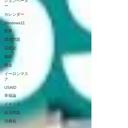
シュンペータ
ー
カレンダー
Windows11
医療
環境問題
温暖化
睡眠
税金
イーロンマス
ク
USAID
幸福論
イギリス
経済問題
消費税