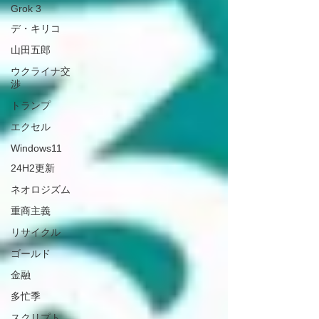
Grok 3
デ・キリコ
山田五郎
ウクライナ交
渉
トランプ
エクセル
Windows11
24H2更新
ネオロジズム
重商主義
リサイクル
ゴールド
金融
多忙季
スクリプト