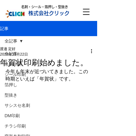
名刺・シール・箔押し・型抜き
株式会社クリック
記事
全記事
渡邉 定好
全記事
2023年11月22日
年賀状印刷始めました。
名刺印刷
今年も年末が近づいてきました。この
シール印刷
時期といえば「年賀状」です。
箔押し
型抜き
サシスセ名刺
DM印刷
チラシ印刷