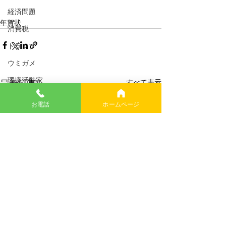
経済問題
年賀状
消費税
トランプ
ウミガメ
環境活動家
すべて表示
最新記事
岡田斗司夫
お電話
ホームページ
享楽主義
四毒抜き
今朝の三枚おろし
武田鉄矢
DeepSeek
カツ丼の作り方
スマホ脳