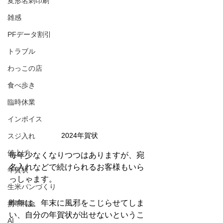
変形名刺印刷
雑感
PFデータ割引
トラブル
わっこの店
食べ歩き
臨時休業
インボイス
2024年賀状
スジ入れ
値上げ
毎年少なくなりつつはありますが、宛
名入れなどで続けられるお客様もいら
年賀状
っしゃます。
生米パンづくり
昨年は、年末に風邪をこじらせてしま
携帯料金
い、自分の年賀状が出せないというこ
AI