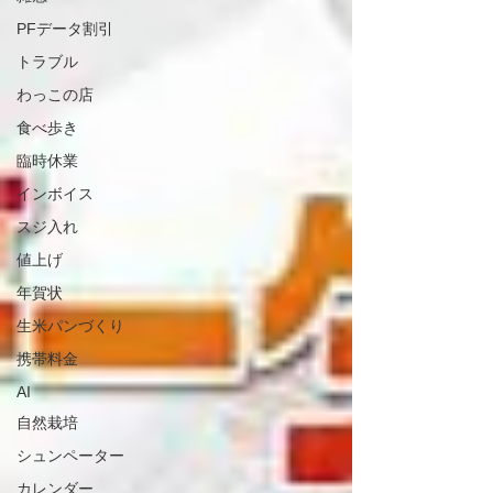
PFデータ割引
トラブル
わっこの店
食べ歩き
臨時休業
インボイス
スジ入れ
値上げ
年賀状
生米パンづくり
携帯料金
AI
自然栽培
シュンペーター
カレンダー