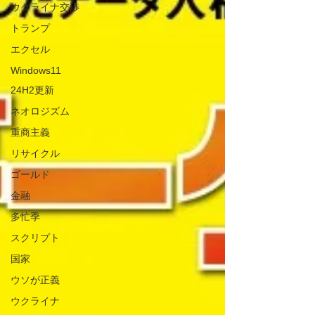
ウクライナ交渉
トランプ
エクセル
Windows11
24H2更新
ネオロジズム
重商主義
リサイクル
ゴールド
金融
多忙季
スクリプト
国家
ウソが正義
ウクライナ