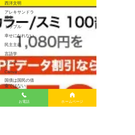
西洋文明
アレキサンドラ
構文
トラブル
幸せになれない
民主主義
言語学
リニア
Canva
国債は国民の借
金ではない
年金制度
お電話
ホームページ
リウマチ性多発
筋痛症