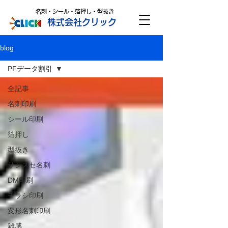
名刺・シール・箔押し・型抜き
株式会社クリック
blog
PFデータ割引
全記事
名刺印刷
シール印刷
箔押し
型抜き
サシスセ名刺
DM印刷
チラシ印刷
変形名刺印刷
雑感