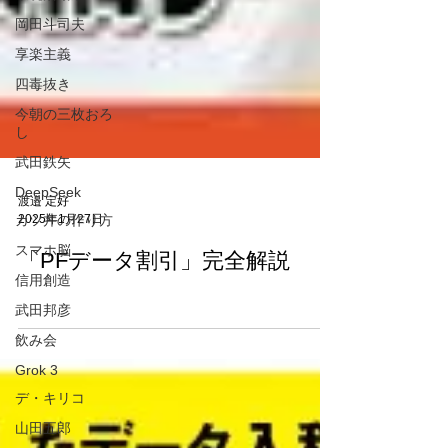
岡田斗司夫
享楽主義
四毒抜き
今朝の三枚おろ
し
武田鉄矢
DeepSeek
カツ丼の作り方
スマホ脳
渡邉 定好
2025年1月27日
信用創造
「PFデータ割引」完全解説
武田邦彦
飲み会
Grok 3
デ・キリコ
山田五郎