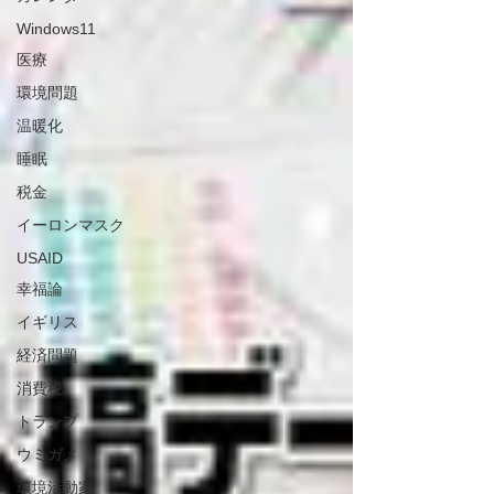
Windows11
医療
環境問題
温暖化
睡眠
税金
イーロンマスク
USAID
幸福論
イギリス
経済問題
消費税
トランプ
ウミガメ
環境活動家