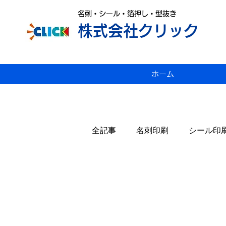
名刺・シール・箔押し・型抜き
株式会社クリック
ホーム
全記事
名刺印刷
シール印
変形名刺印刷
雑感
P
スジ入れ
値上げ
年賀