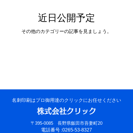
近日公開予定
医療
環境問題
温暖化
睡眠
税金
その他のカテゴリーの記事を見ましょう。
名刺印刷はプロ御用達のクリックにお任せください
株式会社クリック
〒395-0085 長野県飯田市吾妻町20
電話番号 :0265-53-8327