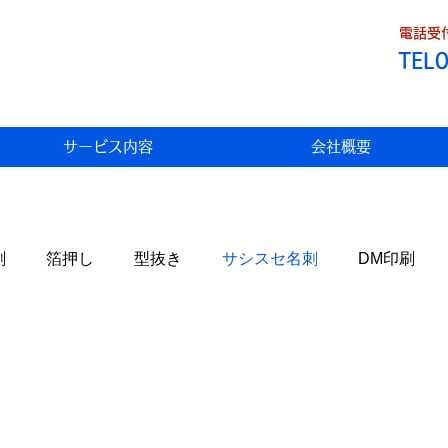
電話受付
TEL
サービス内容
会社概要
刷
箔押し
型抜き
サシスセ名刺
DM印刷
Fデータ割引
トラブル
わっこの店
食べ歩き
状
生米パンづくり
携帯料金
AI
自然栽培