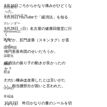
9月16日ごろからかなり痛みがひどくな
自然栽培
った。
シュンペーター
9月26日YouTubeで「緩消法」を知る
カレンダー
9月28日（日）名古屋の健康回復堂に行
Windows11
く
医療
なぜか、肛門皮垂（スキンタグ）が直
った。
環境問題
楕円形座布団のせいだろうか。
温暖化
緩消法の振り子の動きが良かったの
睡眠
か？
税金
イーロンマスク
ただ、痛みは改善したとは言いがた
い。相当腰部分が固いと言われた。
USAID
幸福論
10月2日　昨日かなりの量のシールを切
イギリス