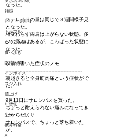
変形名刺印刷
なった。
雑感
ステロイドの量は同じで３週間様子見
PFデータ割引
となった。
トラブル
相変わらず両肩は上がらない状態。多
少の痛みはあるが、こわばった状態に
わっこの店
なった。
食べ歩き
臨時休業
以前に書いた症状のメモ
--------------------------------------------------
インボイス
朝起きると全身筋肉痛という症状がで
スジ入れ
た。
値上げ
9月11日にサロンパスを買った。
年賀状
ちょっと耐えられない痛みになってき
生米パンづくり
たからだ。
サロンパスで、ちょっと落ち着いた
携帯料金
が、
AI