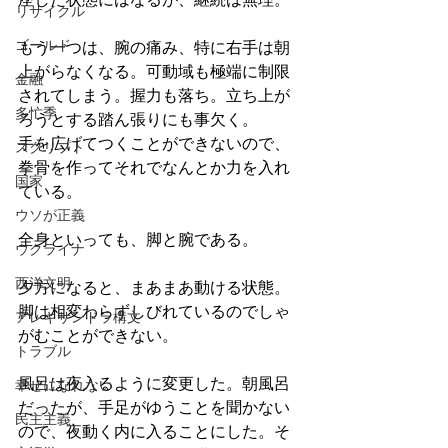
リサイクル
ゴールド
もう一つは、腕の痛み、特に右手は朝
上がらなくなる。可動域も極端に制限
金融
されてしまう。握力も落ち。立ち上が
多忙季
ろうとする踏ん張りにも事欠く。
手を広げてつくことができないので、
スクリプト
拳骨を作ってそれでなんとか力を入れ
国家
ている。
ウソが正義
全身といっても、脚と腕である。
ウクライナ
西洋文明
夕方になると、まあまあ動ける状態。
脚は相変わらずしびれているのでしゃ
アレキサンドラ構文
がむことができない。
トラブル
風呂は夜入るように変更した。朝風呂
幸せになれない
だったが、手足がゆうことを聞かない
民主主義
ので、夜動く内に入ることにした。そ