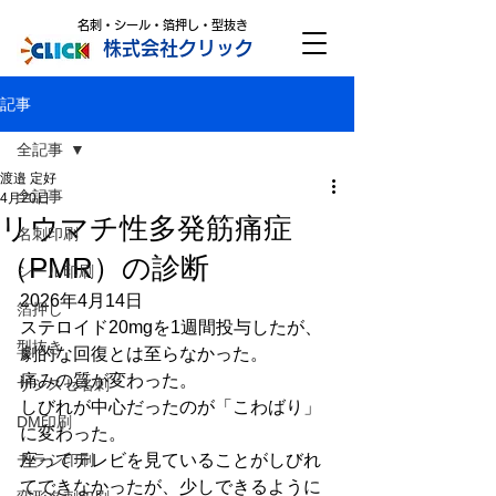
名刺・シール・箔押し・型抜き
株式会社クリック
記事
全記事
渡邉 定好
全記事
4月20日
リウマチ性多発筋痛症
名刺印刷
（PMR）の診断
シール印刷
2026年4月14日
箔押し
ステロイド20mgを1週間投与したが、
型抜き
劇的な回復とは至らなかった。
痛みの質が変わった。
サシスセ名刺
しびれが中心だったのが「こわばり」
DM印刷
に変わった。
チラシ印刷
座ってテレビを見ていることがしびれ
てできなかったが、少しできるように