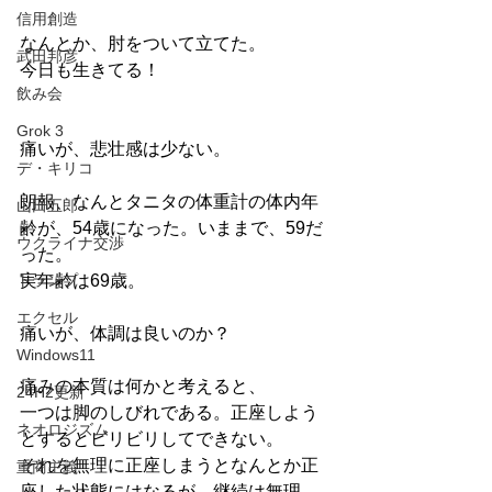
信用創造
なんとか、肘をついて立てた。
武田邦彦
今日も生きてる！
飲み会
Grok 3
痛いが、悲壮感は少ない。
デ・キリコ
朗報、なんとタニタの体重計の体内年
山田五郎
齢が、54歳になった。いままで、59だ
ウクライナ交渉
った。
トランプ
実年齢は69歳。
エクセル
痛いが、体調は良いのか？
Windows11
痛みの本質は何かと考えると、
24H2更新
一つは脚のしびれである。正座しよう
ネオロジズム
とするとビリビリしてできない。
それを無理に正座しまうとなんとか正
重商主義
座した状態にはなるが、継続は無理。