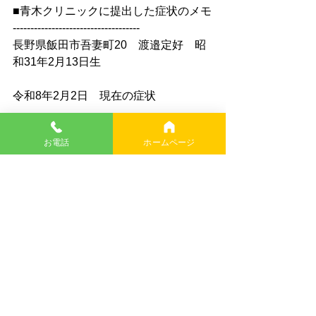
■青木クリニックに提出した症状のメモ
------------------------------------
長野県飯田市吾妻町20　渡邉定好　昭
和31年2月13日生
令和8年2月2日　現在の症状
右腕　頭の高さまでは上がる。後ろに
お電話
ホームページ
手を回すことができない。
握力が徐々になくなり、現在やっと燃
えるゴミの袋が持ち上がる程度、長く
は持っていられない。
左腕　なんとか左耳に届く程度。日常
的に左型が痛む。骨が出てくるような
痛み。
握力は右よりさらに無く。茶碗の上げ
下げも痛みが生ずる。