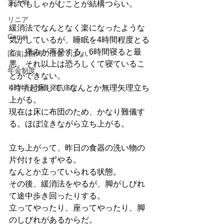
言語学
れでもしゃがむことが結構つらい。
リニア
緩消法でなんとなく楽になったような
Canva
気がしているが、睡眠を4時間程度とる
と、痛みが再発する。6時間寝ると最
国債は国民の借金ではない
悪。それ以上は恐ろしくて寝ているこ
年金制度
とができない。
リウマチ性多発筋痛症
4時頃起床して、なんとか無理矢理立ち
上がる。
現在は床に布団のため、かなり難儀す
る。ほぼ泣きながら立ち上がる。
立ち上がって、昨日の食器の洗い物の
片付けをまずやる。
なんとか立っていられる状態。
その後、緩消法をやるが、脚がしびれ
て途中歩き回ったりする。
立ってやったり、座ってやったり、脚
のしびれがあるからだ。