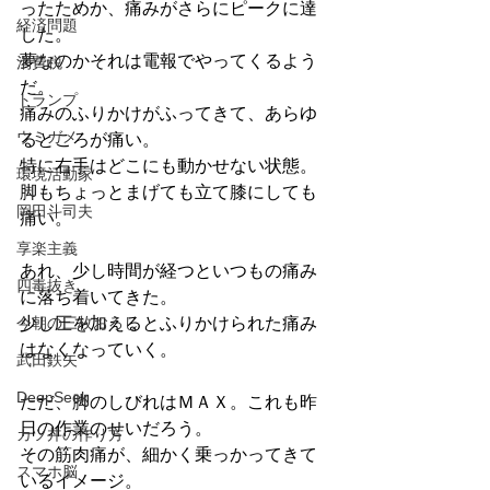
ったためか、痛みがさらにピークに達
経済問題
した。
夢なのかそれは電報でやってくるよう
消費税
だ。
トランプ
痛みのふりかけがふってきて、あらゆ
ウミガメ
るところが痛い。
特に右手はどこにも動かせない状態。
環境活動家
脚もちょっとまげても立て膝にしても
岡田斗司夫
痛い。
享楽主義
あれ、少し時間が経つといつもの痛み
四毒抜き
に落ち着いてきた。
今朝の三枚おろし
少し圧を加えるとふりかけられた痛み
はなくなっていく。
武田鉄矢
DeepSeek
ただ、脚のしびれはＭＡＸ。これも昨
日の作業のせいだろう。
カツ丼の作り方
その筋肉痛が、細かく乗っかってきて
スマホ脳
いるイメージ。