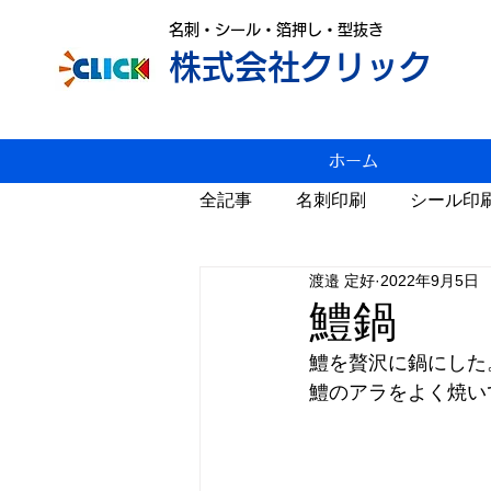
名刺・シール・箔押し・型抜き
株式会社クリック
ホーム
全記事
名刺印刷
シール印
渡邉 定好
2022年9月5日
変形名刺印刷
雑感
P
鱧鍋
鱧を贅沢に鍋にした
スジ入れ
値上げ
年賀
鱧のアラをよく焼い
カレンダー
Windows11