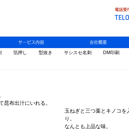
電話受付
TEL
サービス内容
会社概要
刷
箔押し
型抜き
サシスセ名刺
DM印刷
Fデータ割引
トラブル
わっこの店
食べ歩き
。
状
生米パンづくり
携帯料金
AI
自然栽培
て昆布出汁にいれる。
玉ねぎと三つ葉とキノコを
り。
医療
環境問題
温暖化
睡眠
税金
なんとも上品な味。