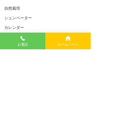
自然栽培
シュンペーター
カレンダー
Windows11
お電話
ホームページ
医療
環境問題
温暖化
睡眠
コメント
ネット傷害
税金
サーバ 基板交換
イーロンマスク
コメントを追加…
USAID
幸福論
イギリス
名刺印刷はプロ御用達のクリックにお任せください