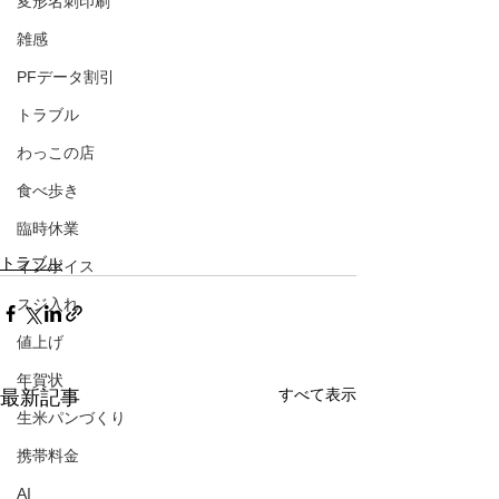
変形名刺印刷
雑感
PFデータ割引
トラブル
わっこの店
食べ歩き
臨時休業
トラブル
インボイス
スジ入れ
値上げ
年賀状
すべて表示
最新記事
生米パンづくり
携帯料金
AI