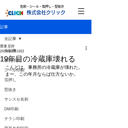
名刺・シール・箔押し・型抜き
株式会社クリック
記事
全記事
渡邉 定好
全記事
2024年8月19日
19年目の冷蔵庫壊れる
名刺印刷
こんどは、事務所の冷蔵庫が壊れた。
シール印刷
まー、この年月ならば仕方ないか。
箔押し
型抜き
サシスセ名刺
DM印刷
チラシ印刷