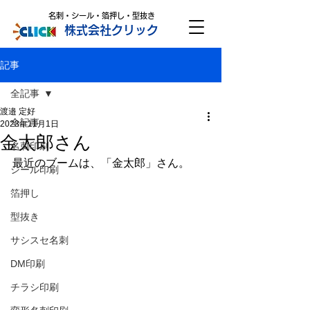
名刺・シール・箔押し・型抜き
株式会社クリック
記事
全記事
渡邉 定好
全記事
2023年11月1日
金太郎さん
名刺印刷
最近のブームは、「金太郎」さん。
シール印刷
箔押し
型抜き
サシスセ名刺
DM印刷
チラシ印刷