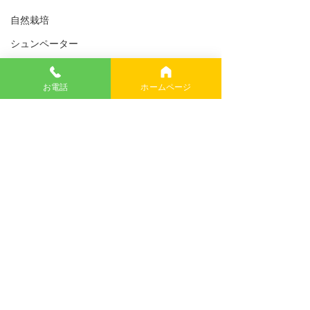
自然栽培
シュンペーター
カレンダー
お電話
ホームページ
Windows11
医療
環境問題
コメント
温暖化
日々茶寮「連」
睡眠
税金
コメントを追加…
初もの「フグ」
く。
イーロンマスク
USAID
名刺印刷はプロ御用達のクリックにお任せください
幸福論
株式会社クリック
イギリス