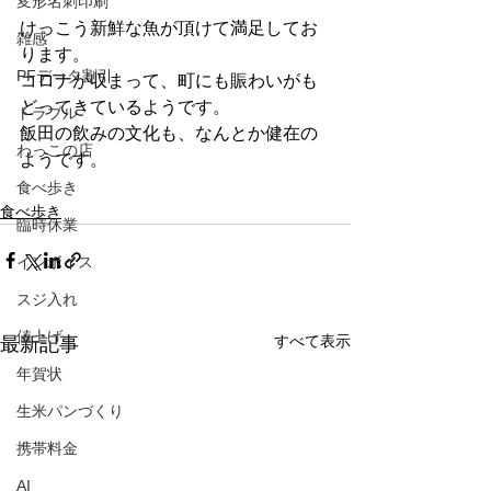
変形名刺印刷
けっこう新鮮な魚が頂けて満足してお
雑感
ります。
PFデータ割引
コロナが収まって、町にも賑わいがも
どってきているようです。
トラブル
飯田の飲みの文化も、なんとか健在の
わっこの店
ようです。
食べ歩き
食べ歩き
臨時休業
インボイス
スジ入れ
値上げ
すべて表示
最新記事
年賀状
生米パンづくり
携帯料金
AI