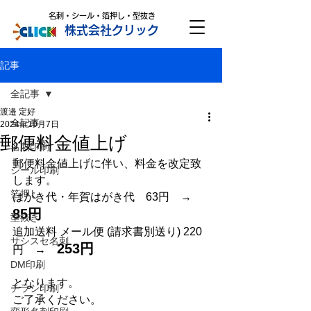
名刺・シール・箔押し・型抜き
株式会社クリック
記事
全記事
渡邉 定好
全記事
2024年10月7日
郵便料金値上げ
名刺印刷
郵便料金値上げに伴い、料金を改定致
シール印刷
します。
箔押し
はがき代・年賀はがき代　63円　→　
85円
型抜き
追加送料 メール便 (請求書別送り) 220
サシスセ名刺
253円
円　→　
DM印刷
となります。
チラシ印刷
ご了承ください。