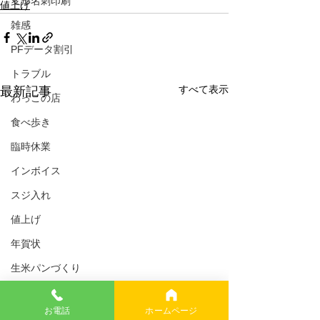
変形名刺印刷
値上げ
雑感
PFデータ割引
トラブル
すべて表示
最新記事
わっこの店
食べ歩き
臨時休業
インボイス
スジ入れ
値上げ
年賀状
生米パンづくり
携帯料金
お電話
ホームページ
AI