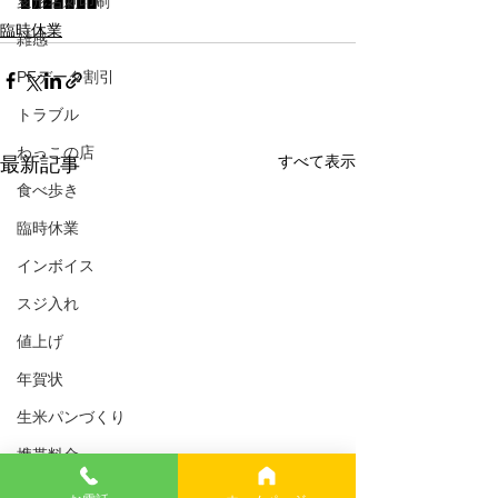
変形名刺印刷
■■■■■■■
臨時休業
雑感
PFデータ割引
トラブル
わっこの店
すべて表示
最新記事
食べ歩き
臨時休業
インボイス
スジ入れ
値上げ
年賀状
生米パンづくり
携帯料金
AI