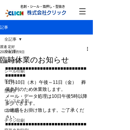
名刺・シール・箔押し・型抜き
株式会社クリック
記事
全記事
渡邉 定好
全記事
2022年11月9日
臨時休業のお知らせ
名刺印刷
■■■■■■■■■■■■■■■■■■■■■■■■■■■■
シール印刷
■■■■■■■
箔押し
11月10日（木）午後～11日（金）　葬
儀参列のため休業致します。
型抜き
メール・データ処理は10日午後5時以降
サシスセ名刺
多少できます。
ご迷惑をお掛け致します。ご了承くだ
DM印刷
さい。
チラシ印刷
■■■■■■■■■■■■■■■■■■■■■■■■■■■■