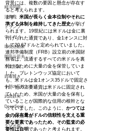
背景には、複数の要因と懸念が存在す
経済問題
ると考えられます。
消費税
まず、
米国が長らく金本位制やそれに
準ずる体制を維持してきた歴史
が挙げ
トランプ
られます。19世紀には米ドルは金に裏
ウミガメ
付けられた通貨であり、金1オンスに対
して20.67ドルと定められていました。
環境活動家
連邦準備制度（FRB）設立前の米国財
岡田斗司夫
務省は、流通するすべての米ドルを裏
付けるために大量の金を保管していま
享楽主義
した。ブレトンウッズ協定において
四毒抜き
も、米ドルは金1オンス35ドルで固定さ
今朝の三枚おろし
れ、他の主要通貨は米ドルに固定され
ていたため、米国が大量の金を保有し
武田鉄矢
ていることが国際的な信用の根幹とな
DeepSeek
っていました。このように、
かつては
金の保有量がドルの信頼性を支える重
カツ丼の作り方
要な要素であったため、その監査の必
スマホ脳
要性は自明
であったと考えられます。