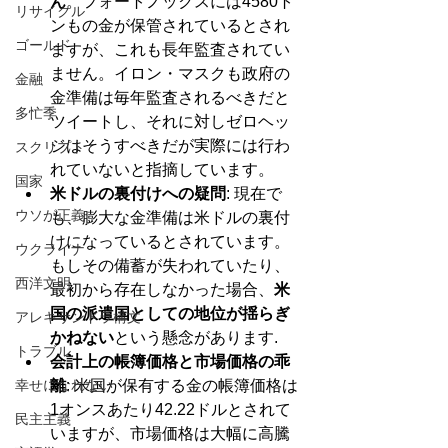
ん
。フォートノックスには4580ト
リサイクル
ンもの金が保管されているとされ
ゴールド
ますが、これも長年監査されてい
ません。イロン・マスクも政府の
金融
金準備は毎年監査されるべきだと
多忙季
ツイートし、それに対しゼロヘッ
ジはそうすべきだが実際には行わ
スクリプト
れていないと指摘しています。
国家
米ドルの裏付けへの疑問
: 現在で
ウソが正義
も、膨大な金準備は米ドルの裏付
けになっているとされています。
ウクライナ
もしその備蓄が失われていたり、
西洋文明
最初から存在しなかった場合、
米
国の派遣国としての地位が揺らぎ
アレキサンドラ構文
かねない
という懸念があります.
トラブル
会計上の帳簿価格と市場価格の乖
幸せになれない
離
: 米国が保有する金の帳簿価格は
1オンスあたり42.22ドルとされて
民主主義
いますが、市場価格は大幅に高騰