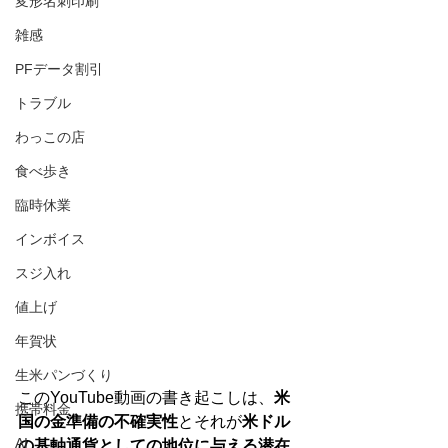
変形名刺印刷
雑感
PFデータ割引
トラブル
わっこの店
食べ歩き
臨時休業
インボイス
スジ入れ
値上げ
年賀状
生米パンづくり
このYouTube動画の書き起こしは、
米
携帯料金
国の金準備の不確実性
とそれが
米ドル
AI
の基軸通貨としての地位に与える潜在