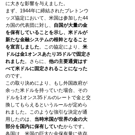
に大きな影響を与えました。
まず、1944年に締結されたブレトンウ
ッズ協定において、米国は参加した44
カ国の代表団に対し、
自国が大量の金
を保有していることを示し、米ドルが
新たな金融システムの根幹となること
を宣言しました
。この協定により、
米
ドルは金1オンスあたり35ドルで固定さ
れました
。さらに、
他の主要通貨はす
べて米ドルに固定されることになった
のです。
この取り決めにより、もし外国政府が
余った米ドルを持っていた場合、その
ドルを1オンス35ドルのレートで金と交
換してもらえるというルールが定めら
れました。このような強引な決定が通
用したのは、
当時米国が世界の金の大
部分を国内に保有していた
からです。
各国は、米国の巨大な金保有量に依存