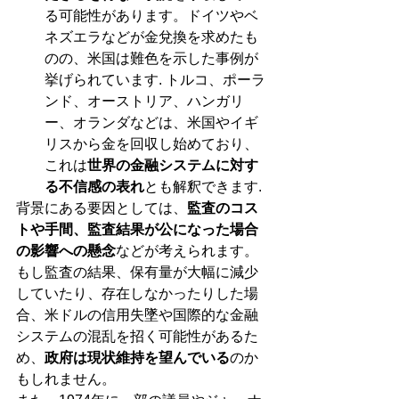
る可能性があります。ドイツやベ
ネズエラなどが金兌換を求めたも
のの、米国は難色を示した事例が
挙げられています. トルコ、ポーラ
ンド、オーストリア、ハンガリ
ー、オランダなどは、米国やイギ
リスから金を回収し始めており、
これは
世界の金融システムに対す
る不信感の表れ
とも解釈できます.
背景にある要因としては、
監査のコス
トや手間、監査結果が公になった場合
の影響への懸念
などが考えられます。
もし監査の結果、保有量が大幅に減少
していたり、存在しなかったりした場
合、米ドルの信用失墜や国際的な金融
システムの混乱を招く可能性があるた
め、
政府は現状維持を望んでいる
のか
もしれません。