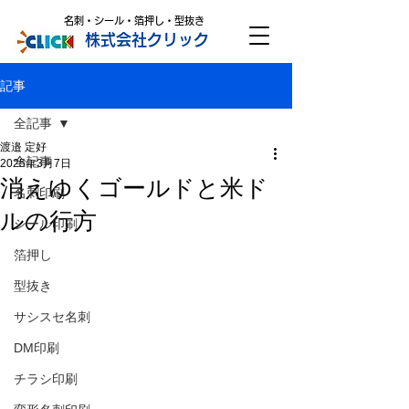
名刺・シール・箔押し・型抜き
株式会社クリック
記事
全記事
渡邉 定好
全記事
2025年3月7日
消えゆくゴールドと米ド
名刺印刷
ルの行方
シール印刷
箔押し
型抜き
サシスセ名刺
DM印刷
チラシ印刷