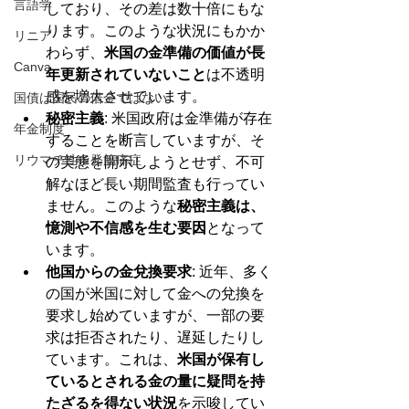
言語学
しており、その差は数十倍にもな
ります。このような状況にもかか
リニア
わらず、
米国の金準備の価値が長
Canva
年更新されていないこと
は不透明
感を増大させています。
国債は国民の借金ではない
秘密主義
: 米国政府は金準備が存在
年金制度
することを断言していますが、そ
リウマチ性多発筋痛症
の実態を開示しようとせず、不可
解なほど長い期間監査も行ってい
ません。このような
秘密主義は、
憶測や不信感を生む要因
となって
います。
他国からの金兌換要求
: 近年、多く
の国が米国に対して金への兌換を
要求し始めていますが、一部の要
求は拒否されたり、遅延したりし
ています。これは、
米国が保有し
ているとされる金の量に疑問を持
たざるを得ない状況
を示唆してい