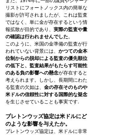
また、1974年に一部の議員やジャーナ
リストにフォートノックス内の簡単な
撮影が許可されましたが、これは監査
ではなく、単に金が存在するという情
報拡散が目的であり、
実際の監査や量
の確認は行われませんでした
。
このように、米国の金準備の監査が行
われていない背景には、
かつての金本
位制からの脱却による監査の優先順位
の低下と、監査結果がもたらす可能性
のある負の影響への懸念
が存在すると
考えられます。しかし、長期間にわた
る監査の欠如は、
金の存在そのものや
米ドルの信頼性に対する国際的な疑念
を生じさせていることも事実です.
ブレトンウッズ協定は米ドルにど
のような影響を与えたか。
ブレトンウッズ協定は、米ドルに非常