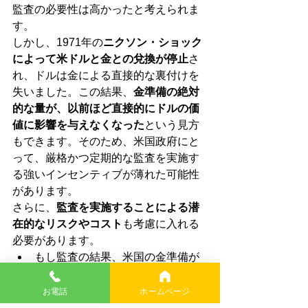
監査の必要性は高かったと考えられま
す。
しかし、1971年の
ニクソン・ショック
によって米ドルと金との兌換が停止
さ
れ、ドルは金による直接的な裏付けを
失いました。この結果、
金準備の絶対
的な量が、以前ほど直接的にドルの価
値に影響を与えなくなった
という見方
もできます。そのため、米国政府にと
って、厳格かつ定期的な監査を実施す
る強いインセンティブが薄れた可能性
があります。
さらに、
監査を実施することによる潜
在的なリスクやコスト
も考慮に入れる
必要があります。
もし監査の結果、米国の金準備が
公式に発表されているよりも大幅
に少なかったり、存在しなかった
お電話
ホームページ
りした場合、
米ドルの信用失墜は