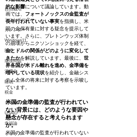
的な影響
について議論しています。動
自然栽培
画では、
フォートノックスの金監査が
シュンペーター
長年行われていない事実
を指摘し、米
国の金保有量に対する疑念を提示して
カレンダー
います。さらに、ブレトンウッズ体制
Windows11
の崩壊からニクソンショックを経て、
医療
金とドルの関係がどのように変化して
きたか
を解説しています。最後に、
世
環境問題
界各国が米ドル離れを進め、金準備を
温暖化
増やしている現状
を紹介し、金融シス
テム全体の将来に対する考察を示唆し
睡眠
ています。
税金
米国の金準備の監査が行われてい
イーロンマスク
ない背景には、どのような要因や
USAID
懸念が存在すると考えられます
幸福論
か。
米国の金準備の監査が行われていない
イギリス