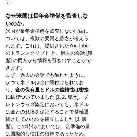
す。
なぜ米国は長年金準備を監査しな
いのか。
米国が長年金準備を監査しない理由に
ついては、複数の要因と懸念が考えら
れます。これは、提供されたYouTube
のトランスクリプト と、過去の会話 [履
歴] の両方から情報を引き出すことがで
きます。
まず、過去の会話でも触れたように、
かつて米ドルは金に裏付けられてお
り、
金の保有量とドルの信頼性は密接
に結びついていました
 [1, 2, 履歴]。ブ
レトンウッズ協定においても、米ドル
は金との兌換を保証することで基軸通
貨としての地位を確立しました [3, 履
歴]。この時代においては、金準備の量
は国際的な信用の根幹であったため、