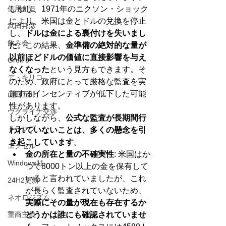
信用創造
しかし、1971年のニクソン・ショック
により、米国は金とドルの兌換を停止
武田邦彦
し、
ドルは金による裏付けを失いまし
飲み会
た
。この結果、
金準備の絶対的な量が
以前ほどドルの価値に直接影響を与え
Grok 3
なくなった
という見方もできます。そ
デ・キリコ
のため、政府にとって厳格な監査を実
施するインセンティブが低下した可能
山田五郎
性があります。
ウクライナ交渉
しかしながら、
公式な監査が長期間行
トランプ
われていないことは、多くの懸念を引
き起こしています
。
エクセル
金の所在と量の不確実性
: 米国はか
Windows11
つて8000トン以上の金を保有して
いると言われていましたが、これ
24H2更新
が長らく監査されていないため、
ネオロジズム
実際にその量が現在も存在するか
重商主義
どうかは誰にも確認されていませ