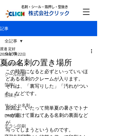
名刺・シール・箔押し・型抜き
株式会社クリック
記事
全記事
渡邉 定好
全記事
2024年7月22日
夏の名刺の置き場所
名刺印刷
この時期になると必ずといっていいほ
シール印刷
どある名刺のクレームが入ります。
箔押し
それは、「裏写りした」「汚れがつい
た」などです。
型抜き
サシスセ名刺
原因は、いたって簡単夏の暑さでトナ
ーが溶けて重ねてある名刺の裏面など
DM印刷
が
チラシ印刷
写ってしまうというものです。