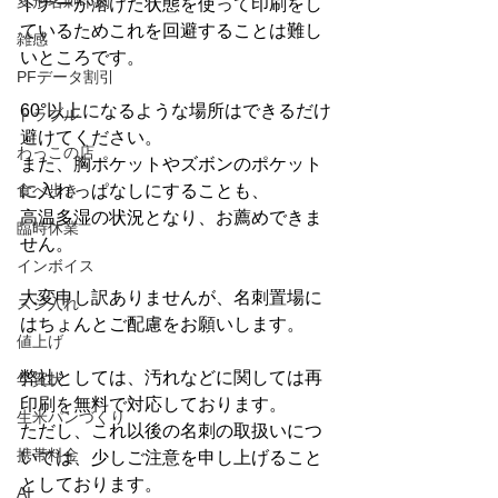
変形名刺印刷
トナーが溶けた状態を使って印刷をし
ているためこれを回避することは難し
雑感
いところです。
PFデータ割引
60°以上になるような場所はできるだけ
トラブル
避けてください。
わっこの店
また、胸ポケットやズボンのポケット
食べ歩き
に入れっぱなしにすることも、
高温多湿の状況となり、お薦めできま
臨時休業
せん。
インボイス
大変申し訳ありませんが、名刺置場に
スジ入れ
はちょんとご配慮をお願いします。
値上げ
弊社としては、汚れなどに関しては再
年賀状
印刷を無料で対応しております。
生米パンづくり
ただし、これ以後の名刺の取扱いにつ
携帯料金
いては、少しご注意を申し上げること
としております。
AI