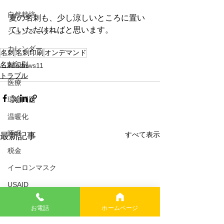
自然栽培
夏の名刺も、少し涼しいところに置い
ていただければと思います。
シュンペーター
カレンダー
名刺
名刺印刷
オンデマンド
名刺印刷
Windows11
トラブル
医療
環境問題
温暖化
睡眠
すべて表示
最新記事
税金
イーロンマスク
USAID
幸福論
お電話
ホームページ
イギリス