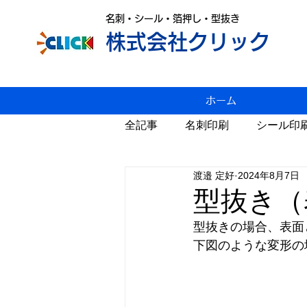
名刺・シール・箔押し・型抜き
株式会社クリック
ホーム
全記事
名刺印刷
シール印
渡邉 定好
2024年8月7日
変形名刺印刷
雑感
P
型抜き（
型抜きの場合、表面
スジ入れ
値上げ
年賀
下図のような変形の
カレンダー
Windows11