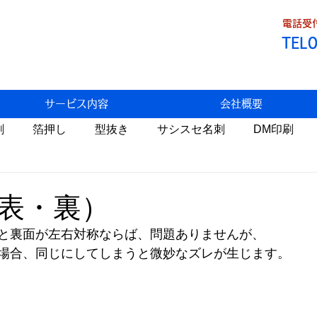
電話受付
TEL
サービス内容
会社概要
刷
箔押し
型抜き
サシスセ名刺
DM印刷
Fデータ割引
トラブル
わっこの店
食べ歩き
表・裏）
と裏面が左右対称ならば、問題ありませんが、
状
生米パンづくり
携帯料金
AI
自然栽培
場合、同じにしてしまうと微妙なズレが生じます。
医療
環境問題
温暖化
睡眠
税金