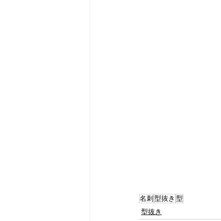
名刺
型抜き
型
型抜き