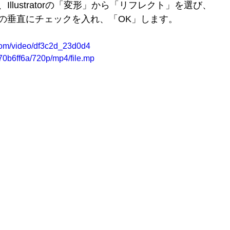
llustratorの「変形」から「リフレクト」を選び、
の垂直にチェックを入れ、「OK」します。
c.com/video/df3c2d_23d0d4
b6ff6a/720p/mp4/file.mp