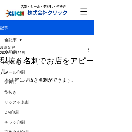
名刺・シール・箔押し・型抜き
株式会社クリック
記事
全記事
渡邉 定好
全記事
2022年8月22日
型抜き名刺でお店をアピー
名刺印刷
ル
シール印刷
お手軽に型抜き名刺ができます。
箔押し
型抜き
サシスセ名刺
DM印刷
チラシ印刷