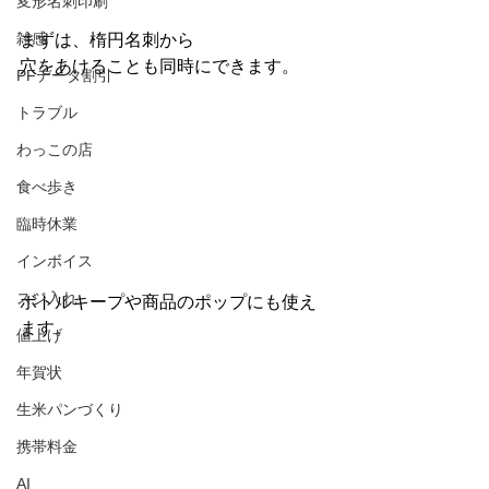
変形名刺印刷
雑感
まずは、楕円名刺から
穴をあけることも同時にできます。
PFデータ割引
トラブル
わっこの店
食べ歩き
臨時休業
インボイス
スジ入れ
ボトルキープや商品のポップにも使え
ます。
値上げ
年賀状
生米パンづくり
携帯料金
AI