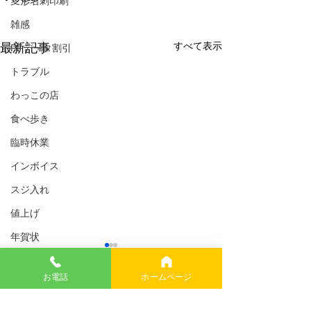
変形名刺印刷
雑感
すべて表示
最新記事
PFデータ割引
トラブル
わっこの店
食べ歩き
臨時休業
インボイス
スジ入れ
値上げ
年賀状
10mgにもどす
6月2日より7m
生米パンづくり
お電話
ホームページ
7mgにしてから、身体中のこ
6月1日、3週間ぶ
携帯料金
わばりがまして、夕方まで続
まだCRPは、そ
コメント
AI