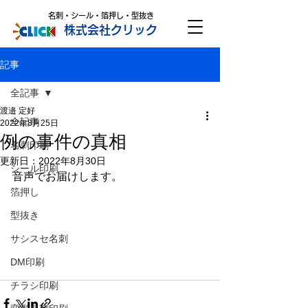
名刺・シール・箔押し・型抜き
株式会社クリック
記事
全記事
渡邉 定好
全記事
2022年8月25日
例の事件の真相
名刺印刷
更新日：
2022年8月30日
シール印刷
音声でお届けします。
箔押し
型抜き
サシスセ名刺
DM印刷
チラシ印刷