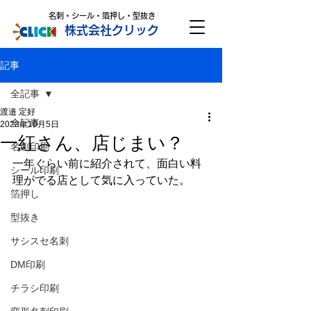
名刺・シール・箔押し・型抜き
株式会社クリック
記事
全記事
渡邉 定好
全記事
2023年10月5日
一紅さん、店じまい？
名刺印刷
一年ぐらい前に紹介されて、面白い料
シール印刷
理がでる店として気に入っていた。
箔押し
型抜き
サシスセ名刺
DM印刷
チラシ印刷