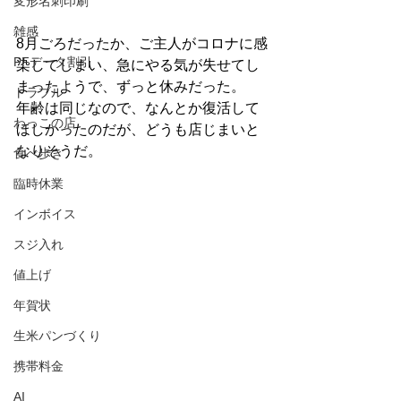
変形名刺印刷
雑感
8月ごろだったか、ご主人がコロナに感
PFデータ割引
染してしまい、急にやる気が失せてし
まったようで、ずっと休みだった。
トラブル
年齢は同じなので、なんとか復活して
わっこの店
ほしかったのだが、どうも店じまいと
なりそうだ。
食べ歩き
臨時休業
インボイス
スジ入れ
値上げ
年賀状
生米パンづくり
携帯料金
AI