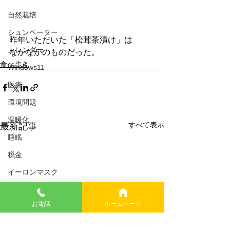
自然栽培
シュンペーター
昨年いただいた「松茸茶漬け」は
カレンダー
なかなかのものだった。
食べ歩き
Windows11
医療
環境問題
温暖化
すべて表示
最新記事
睡眠
税金
イーロンマスク
USAID
お電話
ホームページ
幸福論
イギリス