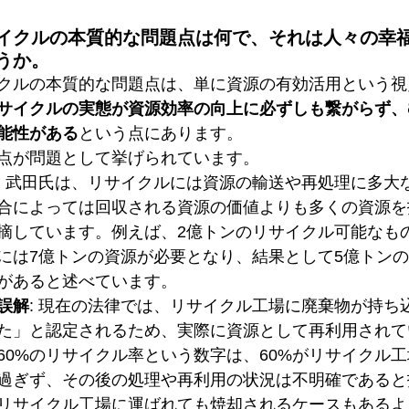
イクルの本質的な問題点は何で、それは人々の幸
うか。
クルの本質的な問題点は、単に資源の有効活用という視
サイクルの実態が資源効率の向上に必ずしも繋がらず、
能性がある
という点にあります。
点が問題として挙げられています。
: 武田氏は、リサイクルには資源の輸送や再処理に多大
合によっては回収される資源の価値よりも多くの資源を
摘しています。例えば、2億トンのリサイクル可能なも
には7億トンの資源が必要となり、結果として5億トン
があると述べています。
誤解
: 現在の法律では、リサイクル工場に廃棄物が持ち
た」と認定されるため、実際に資源として再利用されて
60%のリサイクル率という数字は、60%がリサイクル
過ぎず、その後の処理や再利用の状況は不明確であると
リサイクル工場に運ばれても焼却されるケースもあるよ