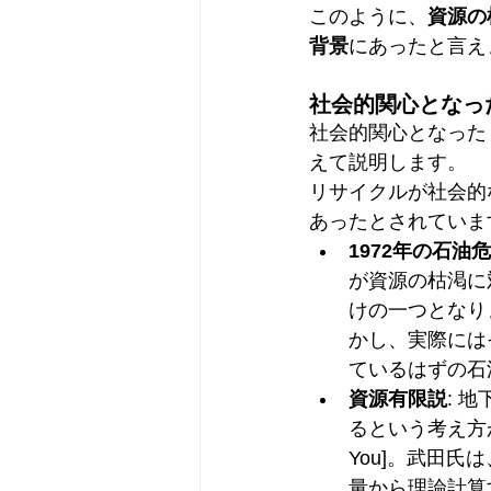
このように、
資源の
背景
にあったと言え
社会的関心となっ
社会的関心となった
えて説明します。
リサイクルが社会的
あったとされています 
1972年の石油
が資源の枯渇に
けの一つとなりま
かし、実際には
ているはずの石
資源有限説
: 
るという考え方
You]。武田
量から理論計算