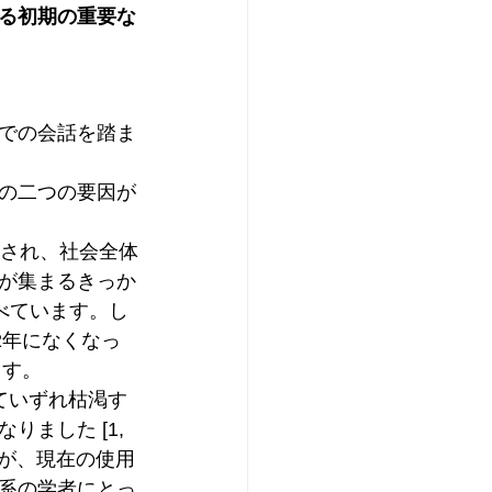
る初期の重要な
での会話を踏ま
の二つの要因が
なされ、社会全体
が集まるきっか
述べています。し
2年になくなっ
ます。
ていずれ枯渇す
ました [1, 
だが、現在の使用
系の学者にとっ