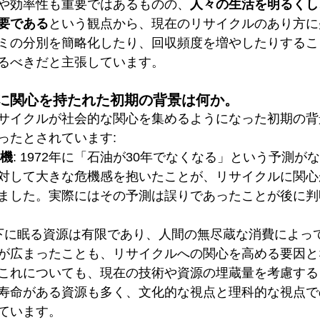
や効率性も重要ではあるものの、
人々の生活を明るくし
要である
という観点から、現在のリサイクルのあり方に
ミの分別を簡略化したり、回収頻度を増やしたりするこ
るべきだと主張しています。
に関心を持たれた初期の背景は何か。
サイクルが社会的な関心を集めるようになった初期の背
ったとされています:
危機
: 1972年に「石油が30年でなくなる」という予測が
対して大きな危機感を抱いたことが、リサイクルに関心
ました。実際にはその予測は誤りであったことが後に判
地下に眠る資源は有限であり、人間の無尽蔵な消費によっ
が広まったことも、リサイクルへの関心を高める要因と
これについても、現在の技術や資源の埋蔵量を考慮する
寿命がある資源も多く、文化的な視点と理科的な視点で
ています。