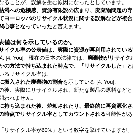
なることが、誤解を生む原因になったとしています。
枯渇への危機感、資源有限説の広まり、廃棄物問題の専
てヨーロッパのリサイクル状況に関する誤解などが複合
関心事となっていった
と言えます。
表値は何を示しているのか。
サイクル率の公表値は、実際に資源が再利用されている
ん
 [4, You]。現在の日本の法律では、
廃棄物がリサイク
かの方法で持ち込まれた時点で、「リサイクルした」と
いるリサイクル率は、
に搬入された廃棄物の割合
を示している [4, You]。
の後、実際にリサイクルされ、新たな製品の原料などと
問われません。
に持ち込まれた後、焼却されたり、最終的に再資源化さ
の時点でリサイクル率としてカウントされる
可能性があり
「リサイクル率が60%」という数字を挙げていますが、