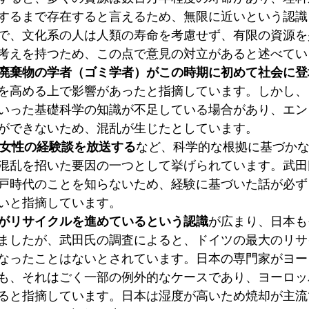
するまで存在すると言えるため、無限に近いという認識
で、文化系の人は人類の寿命を考慮せず、有限の資源を
考えを持つため、この点で意見の対立があると述べてい
廃棄物の学者（ゴミ学者）がこの時期に初めて社会に登
を高める上で影響があったと指摘しています。しかし、
いった基礎科学の知識が不足している場合があり、エン
ができないため、混乱が生じたとしています。
の女性の経験談を放送する
など、科学的な根拠に基づか
混乱を招いた要因の一つとして挙げられています。武田氏
戸時代のことを知らないため、経験に基づいた話が必ず
いと指摘しています。
がリサイクルを進めているという認識
が広まり、日本も
ましたが、武田氏の調査によると、ドイツの最大のリサ
なったことはないとされています。日本の専門家がヨー
も、それはごく一部の例外的なケースであり、ヨーロッ
ると指摘しています。日本は湿度が高いため焼却が主流