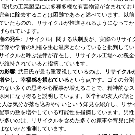
: 現代の工業製品には多種多様な有害物質が含まれてお
完全に除去することは困難であると述べています。以前
ていたものの、リサイクルが推進されるようになってか
げられています。
権の発生
: リサイクルに関する法制度が、実際のリサイ
官僚や学者の利権を生む温床となっていると批判してい
サイクルと呼ぶ法律が存在し、リサイクル工場への税金
が維持されていると指摘しています。
の影響
: 武田氏が最も重要視しているのは、
リサイクル
増やし、幸福感を損ねている
という点です。ゴミの分別
のない多くの思考や心配事が増えることで、精神的なス
原因になり得ると説明しています。医学部の友人の話と
と人は気分が落ち込みやすいという知見を紹介し、リサ
配事の数を増やしている可能性を指摘しています。男性
が多いのは、リサイクルを含めた多くの家事や育児に関
はないかと推測しています。