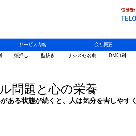
電話受付
TEL
サービス内容
会社概要
刷
箔押し
型抜き
サシスセ名刺
DM印刷
Fデータ割引
トラブル
わっこの店
食べ歩き
ル問題と心の栄養
事がある状態が続くと、人は気分を害しやす
状
生米パンづくり
携帯料金
AI
自然栽培
医療
環境問題
温暖化
睡眠
税金