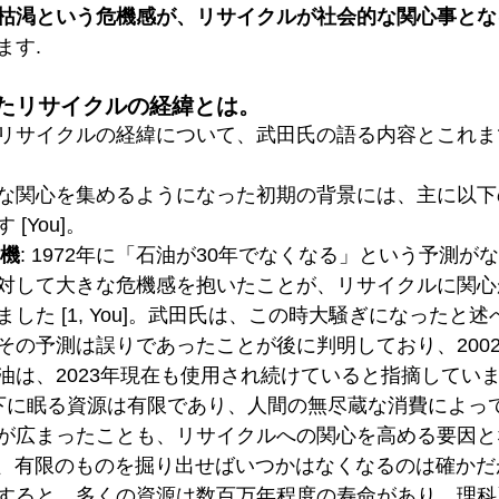
枯渇という危機感が、リサイクルが社会的な関心事とな
ます.
たリサイクルの経緯とは。
リサイクルの経緯について、武田氏の語る内容とこれま
な関心を集めるようになった初期の背景には、主に以下
[You]。
危機
: 1972年に「石油が30年でなくなる」という予測が
対して大きな危機感を抱いたことが、リサイクルに関心
した [1, You]。武田氏は、この時大騒ぎになったと
その予測は誤りであったことが後に判明しており、200
油は、2023年現在も使用され続けていると指摘してい
地下に眠る資源は有限であり、人間の無尽蔵な消費によっ
が広まったことも、リサイクルへの関心を高める要因となり
氏は、有限のものを掘り出せばいつかはなくなるのは確か
すると、多くの資源は数百万年程度の寿命があり、理科