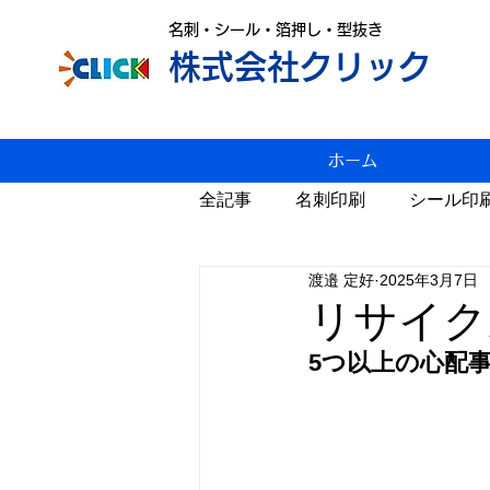
名刺・シール・箔押し・型抜き
株式会社クリック
ホーム
全記事
名刺印刷
シール印
渡邉 定好
2025年3月7日
変形名刺印刷
雑感
P
リサイク
5つ以上の心配
スジ入れ
値上げ
年賀
カレンダー
Windows11