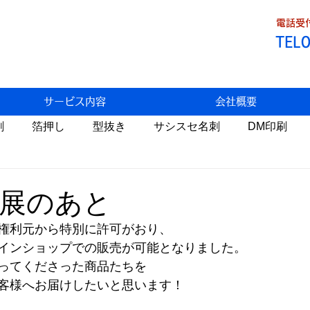
電話受付
TEL
サービス内容
会社概要
刷
箔押し
型抜き
サシスセ名刺
DM印刷
Fデータ割引
トラブル
わっこの店
食べ歩き
展のあと
権利元から特別に許可がおり、
状
生米パンづくり
携帯料金
AI
自然栽培
インショップでの販売が可能となりました。
ってくださった商品たちを
客様へお届けしたいと思います！
医療
環境問題
温暖化
睡眠
税金