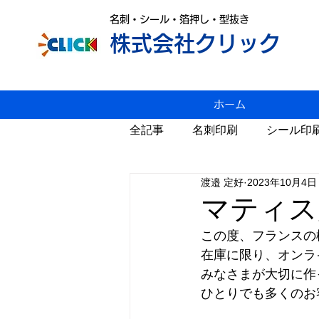
名刺・シール・箔押し・型抜き
株式会社クリック
ホーム
全記事
名刺印刷
シール印
渡邉 定好
2023年10月4日
変形名刺印刷
雑感
P
マティス
この度、フランスの
スジ入れ
値上げ
年賀
在庫に限り、オンラ
みなさまが大切に作
ひとりでも多くのお
カレンダー
Windows11