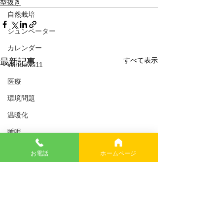
型抜き
自然栽培
シュンペーター
カレンダー
すべて表示
最新記事
Windows11
医療
環境問題
温暖化
睡眠
税金
お電話
ホームページ
イーロンマスク
USAID
幸福論
イギリス