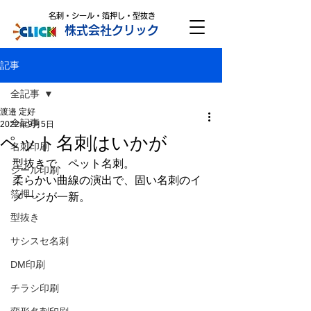
名刺・シール・箔押し・型抜き
株式会社クリック
記事
全記事
渡邉 定好
全記事
2022年9月5日
ペット名刺はいかが
名刺印刷
型抜きで、ペット名刺。
シール印刷
柔らかい曲線の演出で、固い名刺のイ
箔押し
メージが一新。
型抜き
サシスセ名刺
DM印刷
チラシ印刷