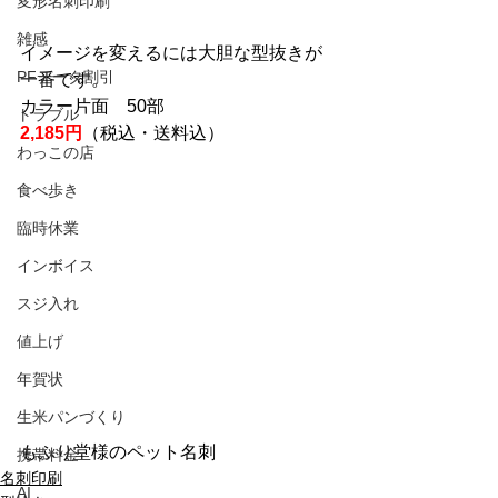
変形名刺印刷
雑感
イメージを変えるには大胆な型抜きが
PFデータ割引
一番です。
カラー片面　50部　
トラブル
2,185円
（税込・送料込）
わっこの店
食べ歩き
臨時休業
インボイス
スジ入れ
値上げ
年賀状
生米パンづくり
もふり堂様のペット名刺
携帯料金
名刺印刷
AI