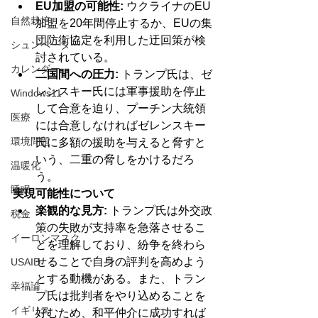
EU加盟の可能性:
 ウクライナのEU
自然栽培
加盟を20年間停止するか、EUの集
団防衛協定を利用した迂回策が検
シュンペーター
討されている。
カレンダー
二国間への圧力:
 トランプ氏は、ゼ
レンスキー氏には軍事援助を停止
Windows11
して合意を迫り、プーチン大統領
医療
には合意しなければゼレンスキー
環境問題
氏に多額の援助を与えると脅すと
いう、二重の脅しをかけるだろ
温暖化
う。
睡眠
実現可能性について
楽観的な見方:
 トランプ氏は外交政
税金
策の失敗が支持率を急落させるこ
イーロンマスク
とを理解しており、紛争を終わら
せることで自身の評判を高めよう
USAID
とする動機がある。また、トラン
幸福論
プ氏は批判者をやり込めることを
イギリス
好むため、和平仲介に成功すれば