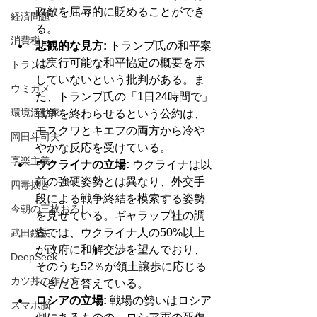
政敵を屈辱的に貶めることができ
経済問題
る。
消費税
悲観的な見方:
 トランプ氏の和平案
は実行可能な和平協定の概要を示
トランプ
していないという批判がある。ま
ウミガメ
た、トランプ氏の「1日24時間で」
環境活動家
戦争を終わらせるという公約は、
モスクワとキエフの両方から冷や
岡田斗司夫
やかな反応を受けている。
享楽主義
ウクライナの立場:
 ウクライナは以
前の強硬姿勢とは異なり、外交手
四毒抜き
段による戦争終結を模索する姿勢
今朝の三枚おろし
を見せている。ギャラップ社の調
査では、ウクライナ人の50%以上
武田鉄矢
が政府に和解交渉を望んでおり、
DeepSeek
そのうち52％が領土譲歩に応じる
カツ丼の作り方
べきだと答えている。
ロシアの立場:
 戦場の勢いはロシア
スマホ脳