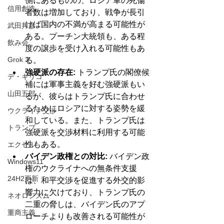
側にあるものの、ロシア軍の死傷
信用創造
者数は増加しており、戦争が長引
けば国内の不満が高まる可能性が
武田邦彦
ある。プーチン大統領も、ある程
飲み会
度の譲歩を受け入れる可能性もあ
Grok 3
る。
強硬派の存在:
 トランプ氏の閣僚候
デ・キリコ
補には軍事主義を好む強硬派もい
山田五郎
るが、彼らはトランプ氏に合わせ
るためにロシアに対する姿勢を緩
ウクライナ交渉
和している。また、トランプ氏は
トランプ
強硬派を交渉材料に利用する可能
性もある。
エクセル
バイデン政権との対比:
 バイデン政
Windows11
権のウクライナへの無条件支援
24H2更新
は、和平交渉を促進する外交的影
響力に欠けており、トランプ氏の
ネオロジズム
二重の脅しは、バイデン氏のアプ
重商主義
ローチよりも改善される可能性が