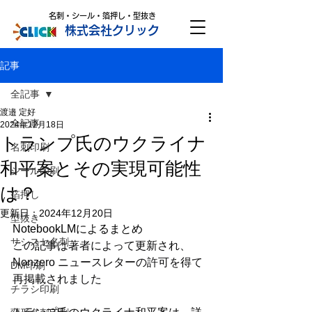
名刺・シール・箔押し・型抜き
株式会社クリック
記事
全記事
渡邉 定好
全記事
2024年12月18日
トランプ氏のウクライナ
名刺印刷
和平案とその実現可能性
シール印刷
は？
箔押し
更新日：
2024年12月20日
型抜き
NotebookLMによるまとめ
サシスセ名刺
この記事は著者によって更新され、
Nonzero ニュースレターの許可を得て
DM印刷
再掲載されました
チラシ印刷