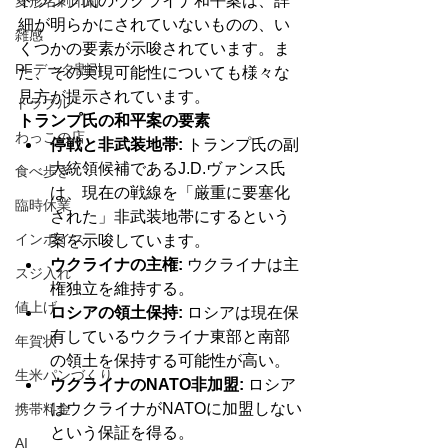
トランプ氏のウクライナ和平案は、詳
変形名刺印刷
細が明らかにされていないものの、い
雑感
くつかの要素が示唆されています。ま
PFデータ割引
た、その実現可能性についても様々な
見方が提示されています。
トラブル
トランプ氏の和平案の要素
わっこの店
停戦と非武装地帯:
 トランプ氏の副
大統領候補であるJ.D.ヴァンス氏
食べ歩き
は、現在の戦線を「厳重に要塞化
臨時休業
された」非武装地帯にするという
インボイス
案を示唆しています。
ウクライナの主権:
 ウクライナは主
スジ入れ
権独立を維持する。
値上げ
ロシアの領土保持:
 ロシアは現在保
有しているウクライナ東部と南部
年賀状
の領土を保持する可能性が高い。
生米パンづくり
ウクライナのNATO非加盟:
 ロシア
はウクライナがNATOに加盟しない
携帯料金
という保証を得る。
AI