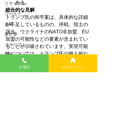
ある。
リサイクル
総合的な見解
ゴールド
トランプ氏の和平案は、具体的な詳細
金融
が不足しているものの、停戦、領土の
譲歩、ウクライナのNATO非加盟、EU
多忙季
加盟の可能性などの要素が含まれてい
スクリプト
ることが示唆されています。実現可能
性については、トランプ氏の個人的な
国家
動機、ウクライナとロシアの状況、そ
ウソが正義
お電話
ホームページ
してトランプ政権の人事などが複雑に
絡み合っており、楽観的な見方と悲観
ウクライナ
的な見方の両方が存在します。しか
西洋文明
し、バイデン政権が和平に向かわせる
アレキサンドラ構文
意図がないことが明らかである以上、
トランプ氏がウクライナ和平の最大の
トラブル
希望である可能性も指摘されていま
幸せになれない
す。
AI
民主主義