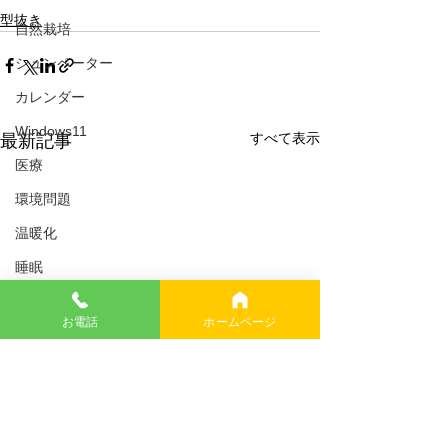
型抜き
自然栽培
シュンペーター
カレンダー
Windows11
すべて表示
最新記事
医療
環境問題
温暖化
睡眠
税金
お電話
ホームページ
イーロンマスク
USAID
幸福論
イギリス