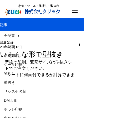
名刺・シール・箔押し・型抜き
株式会社クリック
記事
全記事
渡邉 定好
全記事
2022年9月13日
いろんな形で型抜き
名刺印刷
型抜き印刷。変形サイズは型抜きシー
シール印刷
トでご注文ください。
箔押し
1シートに何面付できるか計算できま
す。
型抜き
サシスセ名刺
DM印刷
チラシ印刷