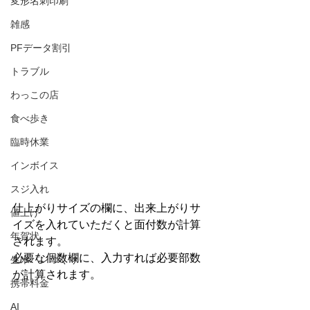
変形名刺印刷
雑感
PFデータ割引
トラブル
わっこの店
食べ歩き
臨時休業
インボイス
スジ入れ
仕上がりサイズの欄に、出来上がりサ
値上げ
イズを入れていただくと面付数が計算
年賀状
されます。
必要な個数欄に、入力すれば必要部数
生米パンづくり
が計算されます。
携帯料金
AI