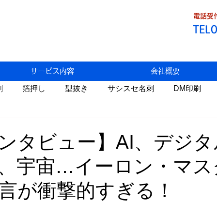
電話受付
TEL
サービス内容
会社概要
刷
箔押し
型抜き
サシスセ名刺
DM印刷
Fデータ割引
トラブル
わっこの店
食べ歩き
ンタビュー】AI、デジタ
、宇宙…イーロン・マス
状
生米パンづくり
携帯料金
AI
自然栽培
言が衝撃的すぎる！
医療
環境問題
温暖化
睡眠
税金