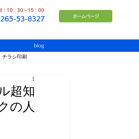
：10：30～15：00
ホームページ
0265-53-8327
blog
チラシ印刷
臨時休業
インボイス
ル超知
クの人
シュンペーター