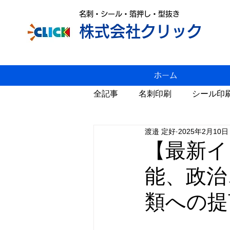
名刺・シール・箔押し・型抜き
株式会社クリック
ホーム
全記事
名刺印刷
シール印
渡邉 定好
2025年2月10日
変形名刺印刷
雑感
P
【最新イ
能、政治
スジ入れ
値上げ
年賀
類への提
カレンダー
Windows11