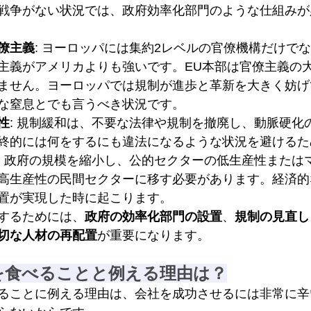
戦争がない状況では、政府効率化部門のような仕組みが
僚主義
: ヨーロッパには集約2レベルの官僚機構だけでな
主義がアメリカよりも強いです。EU本部は官僚主義の
ません。ヨーロッパでは規制が進歩と革新を大きく妨げ
な窒息とでも言うべき状況です。
性
: 規制緩和は、不要な法律や規制を撤廃し、動脈硬化
終的には何をするにも違法になるような状況を避けるた
: 政府の規模を縮小し、公的セクターの低生産性または
高生産性の民間セクターに移す必要があります。経済的
置が実現した時に起こります。
するためには、
政府の効率化部門の設置
、
規制の見直し
切な人材の再配置
が重要になります。
を食べることと例える理由は？
ることに例える理由は、会社を成功させるには非常に辛