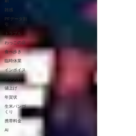
刷
雑感
PFデータ割
引
トラブル
わっこの店
食べ歩き
臨時休業
インボイス
スジ入れ
値上げ
年賀状
生米パンづ
くり
携帯料金
AI