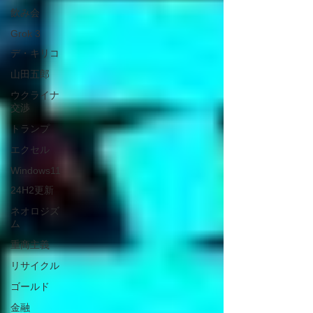
飲み会
Grok 3
デ・キリコ
山田五郎
ウクライナ
交渉
トランプ
エクセル
Windows11
24H2更新
ネオロジズ
ム
重商主義
リサイクル
ゴールド
金融