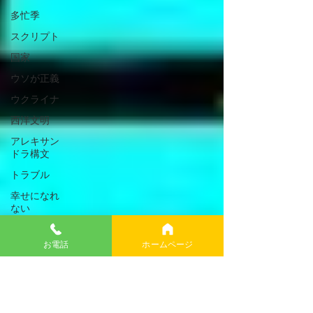
多忙季
スクリプト
国家
ウソが正義
ウクライナ
西洋文明
アレキサン
ドラ構文
トラブル
幸せになれ
ない
民主主義
お電話
ホームページ
言語学
リニア
Canva
国債は国民