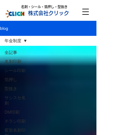
名刺・シール・箔押し・型抜き
株式会社クリック
blog
年金制度
全記事
名刺印刷
シール印刷
箔押し
型抜き
サシスセ名
刺
DM印刷
チラシ印刷
変形名刺印