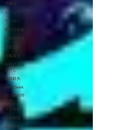
消費税
トランプ
ウミガメ
環境活動家
岡田斗司夫
享楽主義
四毒抜き
今朝の三枚
おろし
武田鉄矢
DeepSeek
カツ丼の作
り方
スマホ脳
信用創造
武田邦彦