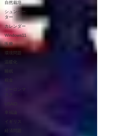
自然栽培
シュンペー
ター
カレンダー
Windows11
医療
環境問題
温暖化
睡眠
税金
イーロンマ
スク
USAID
幸福論
イギリス
経済問題