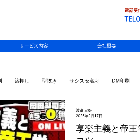
電話受付
TEL
サービス内容
会社概要
刷
箔押し
型抜き
サシスセ名刺
DM印刷
Fデータ割引
トラブル
わっこの店
食べ歩き
渡邉 定好
2025年2月17日
享楽主義と帝王
状
生米パンづくり
携帯料金
AI
自然栽培