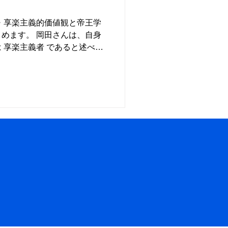
・享楽主義的価値観と帝王学
めます。 岡田さんは、自身
 享楽主義者 であると述べて
面白さや快楽に満ち溢れてお
りたいと考えています。 手