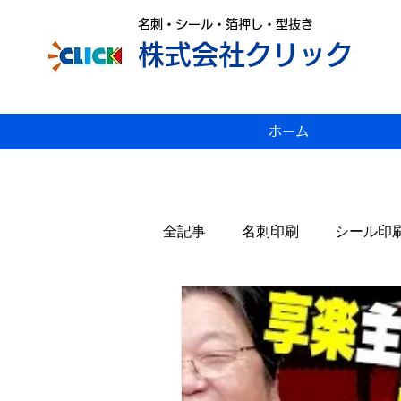
名刺・シール・箔押し・型抜き
株式会社クリック
ホーム
全記事
名刺印刷
シール印
変形名刺印刷
雑感
P
スジ入れ
値上げ
年賀