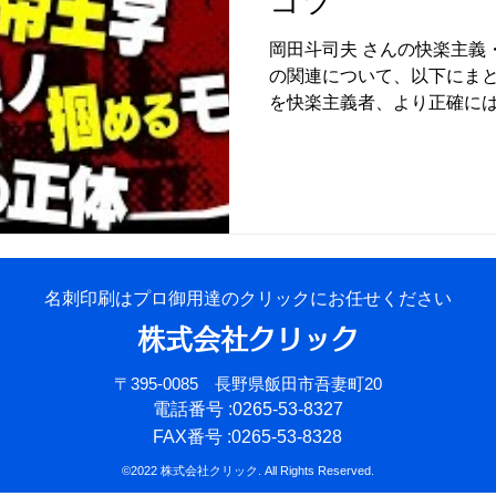
コツ
岡田斗司夫 さんの快楽主義
医療
環境問題
温暖化
睡眠
税金
の関連について、以下にまと
を快楽主義者、より正確には
います。彼にとって世界は
り、手の届く範囲の快楽に浸
が届く快楽...
名刺印刷はプロ御用達のクリックにお任せください
株式会社クリック
〒395-0085 長野県飯田市吾妻町20
電話番号 :0265-53-8327
FAX番号 :0265-53-8328
©2022 株式会社クリック. All Rights Reserved.