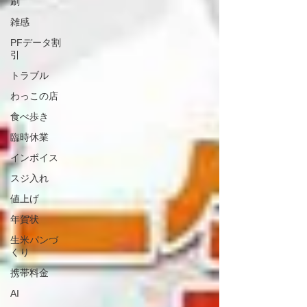
刷
雑感
PFデータ割
引
トラブル
わっこの店
食べ歩き
臨時休業
インボイス
スジ入れ
値上げ
年賀状
生米パンづ
くり
携帯料金
AI