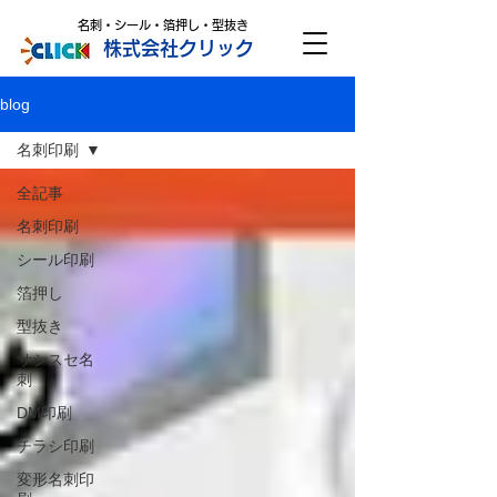
名刺・シール・箔押し・型抜き
株式会社クリック
blog
名刺印刷
全記事
名刺印刷
シール印刷
箔押し
型抜き
サシスセ名
刺
DM印刷
チラシ印刷
変形名刺印