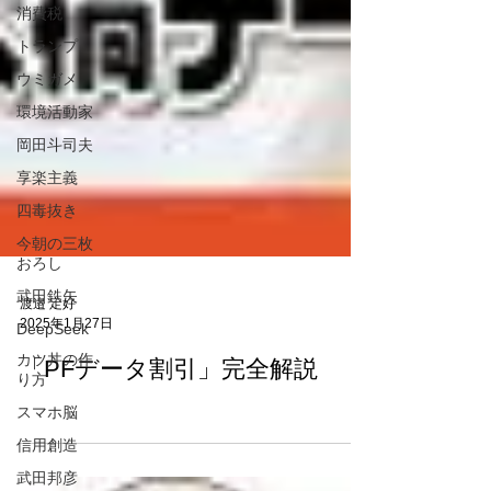
消費税
トランプ
ウミガメ
環境活動家
岡田斗司夫
享楽主義
四毒抜き
今朝の三枚
おろし
武田鉄矢
DeepSeek
渡邉 定好
カツ丼の作
2025年1月27日
り方
「PFデータ割引」完全解説
スマホ脳
信用創造
武田邦彦