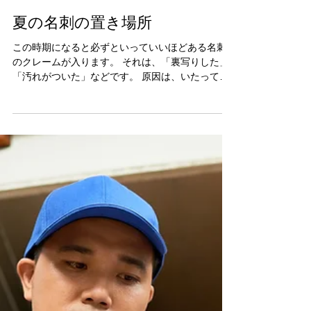
渡邉 定好
2024年7月22日
夏の名刺の置き場所
この時期になると必ずといっていいほどある名刺
のクレームが入ります。 それは、「裏写りした」
「汚れがついた」などです。 原因は、いたって簡
単夏の暑さでトナーが溶けて重ねてある名刺の裏
面などが 写ってしまうというものです。 トナーが
溶けた状態を使って印刷をしているためこれを回
避...