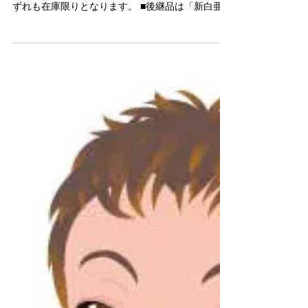
渡邉 定好
2023年11月8日
レイナ（再生紙）生産終了
■標準紙として扱ってきましたレイナ（再生紙）が
生産終了となりました。 200kg・220kg・300kgい
ずれも在庫限りとなります。 ■後継品は「新白亜
NS」となります。再生紙ではありません。 また、
少しレイナよりオフホワイトになります。...