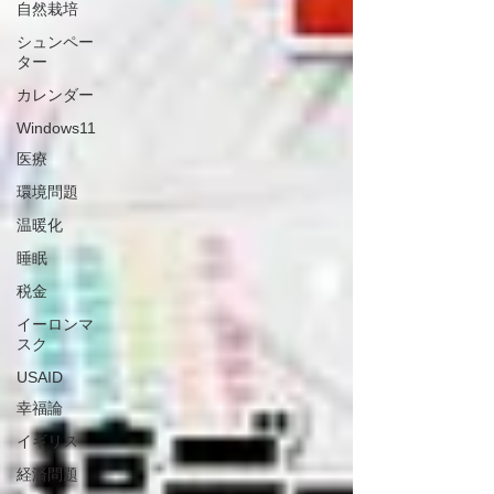
自然栽培
シュンペー
ター
カレンダー
Windows11
医療
環境問題
温暖化
睡眠
税金
イーロンマ
スク
USAID
幸福論
イギリス
経済問題