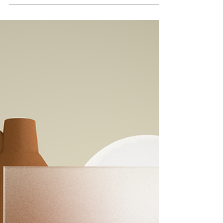
午前中必着の場合は
とりあえずは、法人の時間指定が不可能な佐川急
便ではなく、きちんと時間指定できるヤマトコン
パクト便orヤマト便を今後使用したいと思いま
す。 送料目安 〇ヤマトコンパクト便 ・名刺1箱～
6箱位まで→送料従来通り 〇ヤマト便 ・名刺7箱～
12箱前後(60サイズ・2kg以内)...