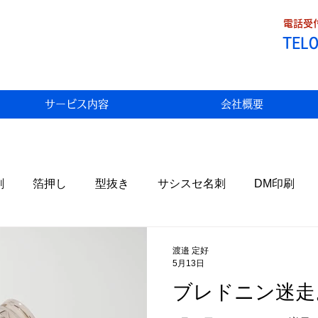
電話受付
TEL
サービス内容
会社概要
刷
箔押し
型抜き
サシスセ名刺
DM印刷
Fデータ割引
トラブル
わっこの店
食べ歩き
渡邉 定好
5月13日
ブレドニン迷走
状
生米パンづくり
携帯料金
AI
自然栽培