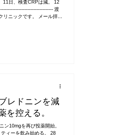
 11日、検査CRPは減。 12
--------------------------- 渡
いクリニックです。 メール拝読
でもCRPは正常値とのことで
病などの副作用がなければ、
れるのが良いと思われます。
当の先生と相談されたうえ
量ができるのではないかと思
体調が悪くなれば10㎎に戻す
くなくても、1週間程度で血液
いれば、その量では足りない
す必要があります。 CRPが
果があるということですの
ることが望ましいと思いま
ブレドニンを減
は、半年程度で完治する可能
年ぐらいは、治療は必要だと
薬を控える。
と数カ月はプレド
ニン10mgを再び投薬開始。
ティーを飲み始める。 28