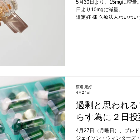
5月30日より、15mgに増量。
日より10mgに減量。 ------------------
医療
環境問題
温暖化
睡眠
税金
邉定好 様 医療法人わいわ
しました。 プレドニン10㎎
すので、 血圧の上昇、糖尿
1～2ヶ月はそのまま継続さ
その後体調が良ければ、担
で、プレドニン5mgへの減
います。 減量して、すぐに
必要があります。 体調が悪
検査をし、CRPが上昇して
ということでので、10㎎に戻
渡邉 定好
正常値であれば、5㎎でも効
4月27日
で、その後しばらく継続す
過剰と思われる
す。 リウマチ性多発筋痛症
性がありますので、最低半
らす為に２日投
思われます。 そのため、あ
4月27日（月曜日）、ブレド
ジェイソン・ウィンターズ・