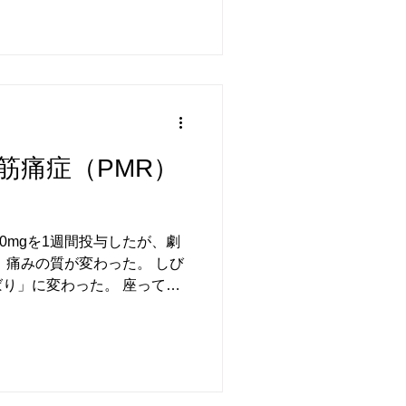
別に、CRPや血沈が正常値に
効いているということになり
スッキリしないということで
多いのかもわかりません。 リ
のプレドニン場合は、 当院
を投与し、効果がある方が多
した方はいらっしゃいました
筋痛症（PMR）
ありません。 あなたも、プレ
すれば、もう10㎎は余分な量
レドニンが、脈を速くした
ド20mgを1週間投与したが、劇
 痛みの質が変わった。 しび
り」に変わった。 座ってテ
れてできなかったが、少しで
イドの量は同じで３週間様子
肩は上がらない状態。多少の
態になった。 以前に書いた
------------------------- 朝起きる