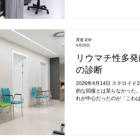
ました。 あなたの症状とは
なっていれば、 薬は十分に
ます。 しかし、実際体調が
あれば、 プレドニン20㎎が
ウマチ性多発筋痛症の治療で
渡邉 定好
では、ほとんどの方に10㎎
4月20日
くおられます。 15㎎投与
リウマチ性多発
が、20㎎を投与した経験は
ドニン10㎎で効果があると
の診断
になります。 その余分なプ
り、不安が増した
2026年4月14日 ステロイ
的な回復とは至らなかった。
れが中心だったのが「こわば
レビを見ていることがしび
きるようになった。 ステロ
見となった。 相変わらず両
痛みはあるが、こわばった状
症状のメモ -------------------------