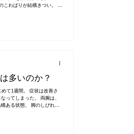
のこわばりが結構きつい。 昨
なっても脚のフワフワ感が無
ないのでなんとか耐えられ
効化しているのか？？
㎎は多いのか？
じめて1週間。 症状は改善さ
なってしまった。 両腕は、
構ある状態。 脚のしびれは
のような状態。 その旨をセ
法人わいわいクリニック」様
--------------------- 渡邉定
リニックです。 メール拝読し