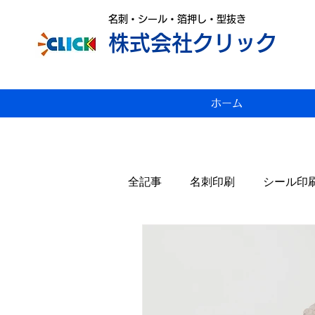
名刺・シール・箔押し・型抜き
株式会社クリック
ホーム
全記事
名刺印刷
シール印
変形名刺印刷
雑感
P
スジ入れ
値上げ
年賀