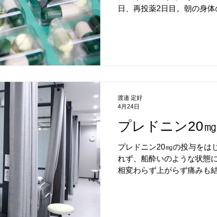
日、再投薬2日目。朝の身体
日より厳しい感じ。 午後に
くならない。 まだ、痛みが
る。 お茶がブレドニンを無
渡邉 定好
4月24日
プレドニン20
プレドニン20㎎の投与をは
れず、船酔いのような状態に
相変わらず上がらず痛みも結
減ったが、フラフラと船酔い
カンドオピニオンの「医療
にメールした。 以下、 --------------
好 様 医療法人わいわいク