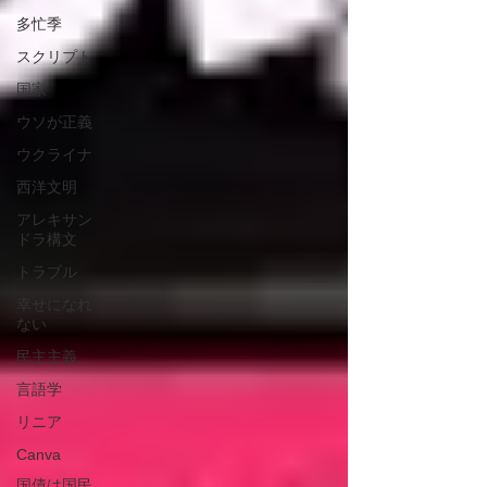
多忙季
スクリプト
国家
ウソが正義
ウクライナ
西洋文明
アレキサン
ドラ構文
トラブル
幸せになれ
ない
民主主義
言語学
リニア
Canva
国債は国民