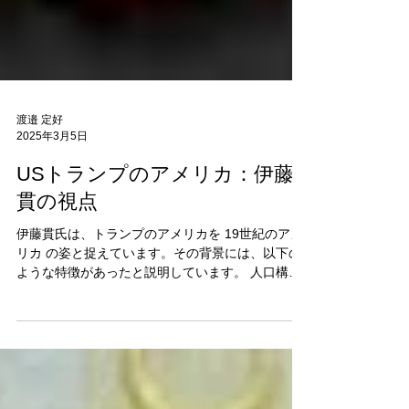
渡邉 定好
2025年3月5日
USトランプのアメリカ：伊藤
貫の視点
伊藤貫氏は、トランプのアメリカを 19世紀のアメ
リカ の姿と捉えています。その背景には、以下の
ような特徴があったと説明しています。 人口構成 :
当時のアメリカは 白人が9割 を占め、 少数民族が
1割 程度であった。 外交政策 :...