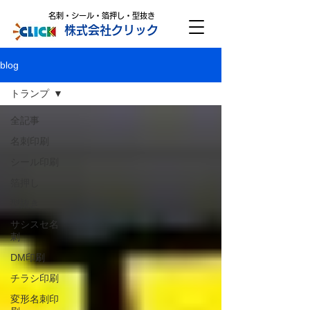
名刺・シール・箔押し・型抜き
株式会社クリック
blog
トランプ
全記事
名刺印刷
シール印刷
箔押し
型抜き
サシスセ名
刺
DM印刷
チラシ印刷
変形名刺印