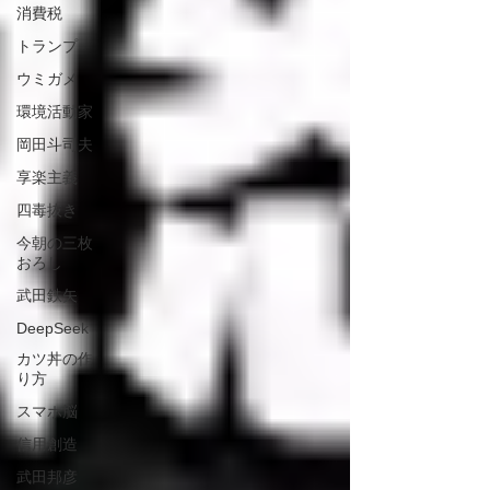
消費税
トランプ
ウミガメ
環境活動家
岡田斗司夫
享楽主義
四毒抜き
今朝の三枚
おろし
武田鉄矢
DeepSeek
カツ丼の作
り方
スマホ脳
信用創造
武田邦彦