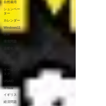
自然栽培
シュンペー
ター
カレンダー
Windows11
医療
環境問題
温暖化
睡眠
税金
イーロンマ
スク
USAID
幸福論
イギリス
経済問題