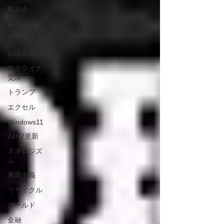
飲み会
Grok 3
デ・キリコ
山田五郎
ウクライナ
交渉
トランプ
エクセル
Windows11
24H2更新
ネオロジズ
ム
重商主義
リサイクル
ゴールド
金融