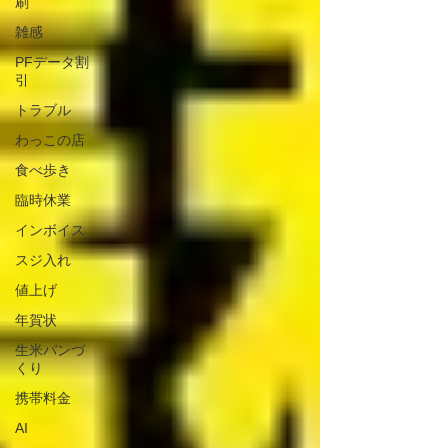
刷
雑感
PFデータ割
引
トラブル
わっこの店
食べ歩き
臨時休業
インボイス
スジ入れ
値上げ
年賀状
生米パンづ
くり
携帯料金
AI