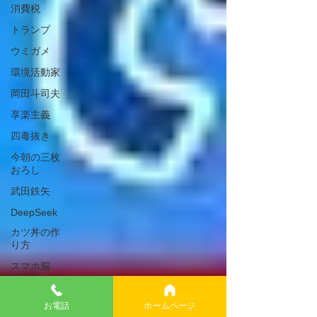
消費税
トランプ
ウミガメ
環境活動家
岡田斗司夫
享楽主義
四毒抜き
今朝の三枚
おろし
武田鉄矢
DeepSeek
カツ丼の作
り方
スマホ脳
信用創造
お電話
ホームページ
武田邦彦