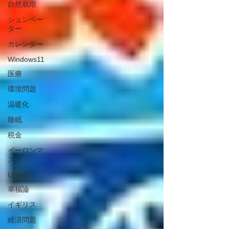
自然栽培
シュンペー
ター
カレンダー
Windows11
医療
環境問題
温暖化
睡眠
税金
イーロンマ
スク
USAID
幸福論
イギリス
経済問題