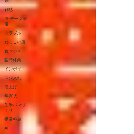
刷
雑感
PFデータ割
引
トラブル
わっこの店
食べ歩き
臨時休業
インボイス
スジ入れ
値上げ
年賀状
生米パンづ
くり
携帯料金
AI