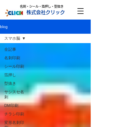
名刺・シール・箔押し・型抜き
株式会社クリック
blog
スマホ脳
全記事
名刺印刷
シール印刷
箔押し
型抜き
サシスセ名
刺
DM印刷
チラシ印刷
変形名刺印