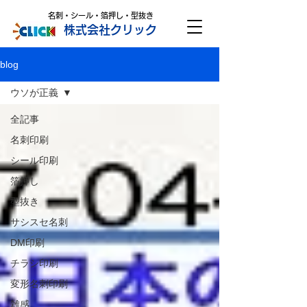
名刺・シール・箔押し・型抜き
株式会社クリック
blog
ウソが正義
全記事
名刺印刷
シール印刷
箔押し
型抜き
サシスセ名刺
DM印刷
チラシ印刷
変形名刺印刷
雑感