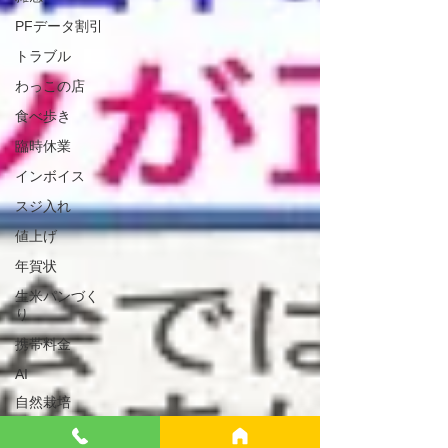
PFデータ割引
トラブル
わっこの店
食べ歩き
臨時休業
インボイス
スジ入れ
値上げ
年賀状
生米パンづく
り
携帯料金
AI
自然栽培
シュンペータ