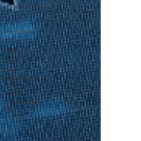
アレキサンドラ構
文
トラブル
幸せになれない
民主主義
言語学
リニア
Canva
国債は国民の借金
ではない
年金制度
リウマチ性多発筋
痛症