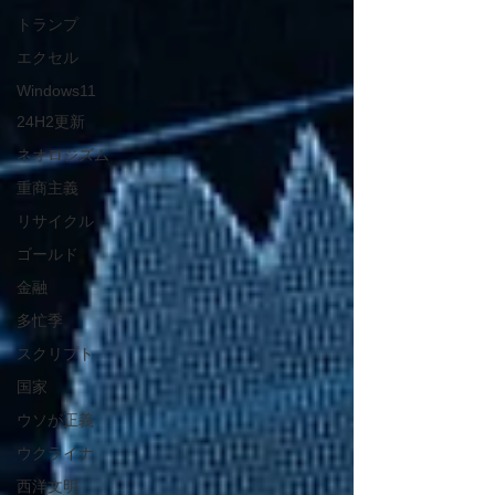
トランプ
エクセル
Windows11
24H2更新
ネオロジズム
重商主義
リサイクル
ゴールド
金融
多忙季
スクリプト
国家
ウソが正義
ウクライナ
西洋文明