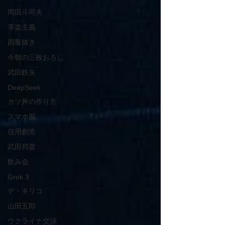
岡田斗司夫
享楽主義
四毒抜き
今朝の三枚おろし
武田鉄矢
DeepSeek
カツ丼の作り方
スマホ脳
信用創造
武田邦彦
飲み会
Grok 3
デ・キリコ
山田五郎
ウクライナ交渉