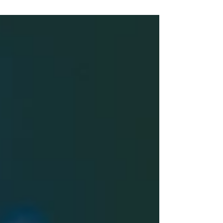
カの政府機関であり、表向きは外国への援助を目
的としていますが、実際にはアメリカが他国を支
配するための機関として機能しているとされてい
ます...