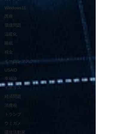
Windows11
医療
環境問題
温暖化
睡眠
税金
イーロンマスク
USAID
幸福論
イギリス
経済問題
消費税
トランプ
ウミガメ
環境活動家