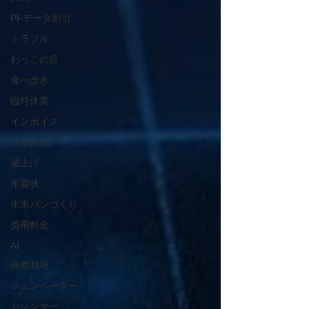
PFデータ割引
トラブル
わっこの店
食べ歩き
臨時休業
インボイス
スジ入れ
値上げ
年賀状
生米パンづくり
携帯料金
AI
自然栽培
シュンペーター
カレンダー