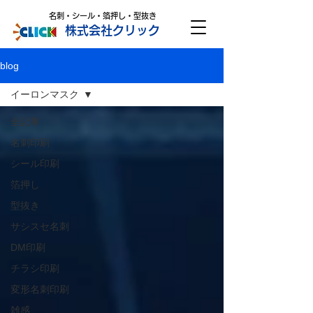
名刺・シール・箔押し・型抜き
株式会社クリック
blog
イーロンマスク
全記事
名刺印刷
シール印刷
箔押し
型抜き
サシスセ名刺
DM印刷
チラシ印刷
変形名刺印刷
雑感